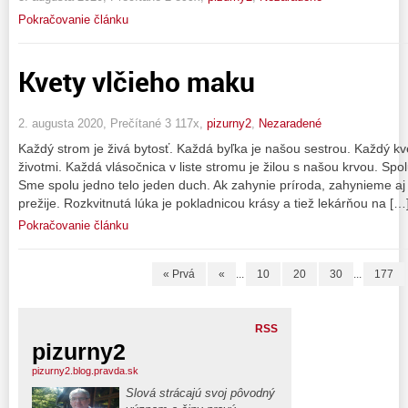
Pokračovanie článku
Kvety vlčieho maku
2. augusta 2020, Prečítané 3 117x,
pizurny2
,
Nezaradené
Každý strom je živá bytosť. Každá byľka je našou sestrou. Každý kv
životmi. Každá vlásočnica v liste stromu je žilou s našou krvou. Sp
Sme spolu jedno telo jeden duch. Ak zahynie príroda, zahynieme aj
prežije. Rozkvitnutá lúka je pokladnicou krásy a tiež lekárňou na […
Pokračovanie článku
« Prvá
«
...
10
20
30
...
177
RSS
pizurny2
pizurny2.blog.pravda.sk
Slová strácajú svoj pôvodný