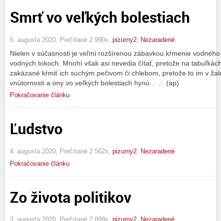
Smrť vo veľkých bolestiach
5. augusta 2020, Prečítané 2 990x,
pizurny2
,
Nezaradené
Nielen v súčasnosti je veľmi rozšírenou zábavkou kŕmenie vodného 
vodných tokoch. Mnohí však asi nevedia čítať, pretože na tabuľkách
zakázané kŕmiť ich suchým pečivom či chlebom, pretože to im v žal
vnútornosti a ony vo veľkých bolestiach hynú… .:. (ap)
Pokračovanie článku
Ľudstvo
4. augusta 2020, Prečítané 2 562x,
pizurny2
,
Nezaradené
Pokračovanie článku
Zo života politikov
3. augusta 2020, Prečítané 2 899x,
pizurny2
,
Nezaradené