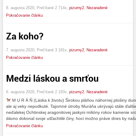
8. augusta 2020, Prečítané 2 714x,
pizurny2
,
Nezaradené
Pokračovanie článku
Za koho?
7. augusta 2020, Prečítané 3 191x,
pizurny2
,
Nezaradené
Pokračovanie článku
Medzi láskou a smrťou
6. augusta 2020, Prečítané 2 193x,
pizurny2
,
Nezaradené
M U R Á Ň (Láska k životu) Širokou pláňou náhornej plošiny duni
ale aj veky nepodkuté. Tajomné útroby Muráňa ukrývajú stále ďalšie ž
neďalekej Ochtinskej aragonitovej jaskyni milióny rokov kamenie s
dávno dokonal svoje ušľachtilé činy, hoci možno práve dnes by naš
Pokračovanie článku