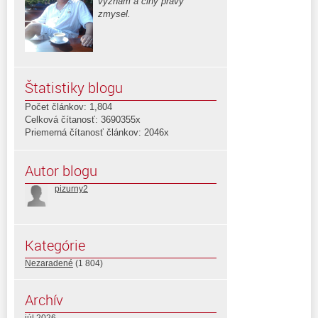
význam a činy pravý
zmysel.
Štatistiky blogu
Počet článkov: 1,804
Celková čítanosť: 3690355x
Priemerná čítanosť článkov: 2046x
Autor blogu
pizurny2
Kategórie
Nezaradené
(1 804)
Archív
júl 2026