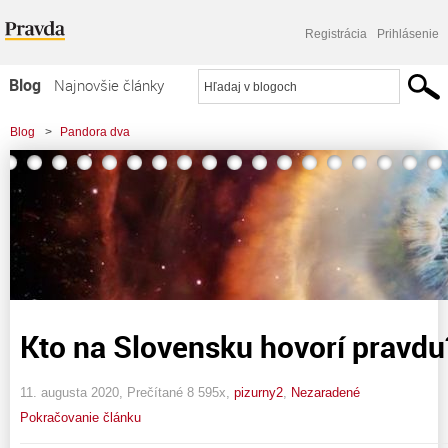
Registrácia
Prihlásenie
Blog
Najnovšie články
Najčítanejšie články
Blog
>
Pandora dva
Najkomentovanejšie články
Zoznam blogov
Komerčné blogy
Kto na Slovensku hovorí pravdu
11. augusta 2020, Prečítané 8 595x,
pizurny2
,
Nezaradené
Pokračovanie článku