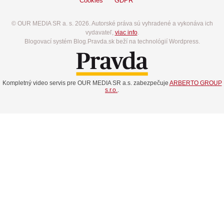
Cookies
GDPR
© OUR MEDIA SR a. s. 2026. Autorské práva sú vyhradené a vykonáva ich
vydavateľ,
viac info
.
Blogovací systém Blog.Pravda.sk beží na technológií Wordpress.
Kompletný video servis pre OUR MEDIA SR a.s. zabezpečuje
ARBERTO GROUP
s.r.o.
.