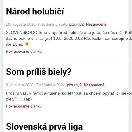
Národ holubičí
10. augusta 2020, Prečítané 3 759x,
pizurny2
,
Nezaradené
SLOVENSKOOO Sme vraj národ holubičí a to je to, čo nás ničí. Kollá
dávno pekne v … .:. (ap) 10.8. 2020 3:02 P.S. Kollár, samozrejme 
nie Boris.
Pokračovanie článku
Som príliš biely?
9. augusta 2020, Prečítané 4 062x,
pizurny2
,
Nezaradené
Prosím vás, v rámci aktuálnej korektnosti sa chcem opýtať, či niek
biely“? .:. (ap)
Pokračovanie článku
Slovenská prvá liga