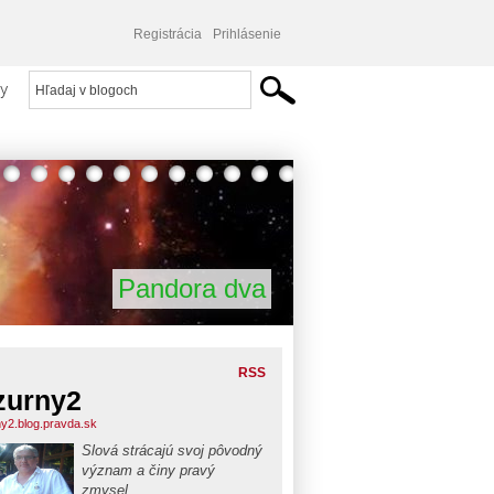
Registrácia
Prihlásenie
y
Pandora dva
RSS
zurny2
ny2.blog.pravda.sk
Slová strácajú svoj pôvodný
význam a činy pravý
zmysel.