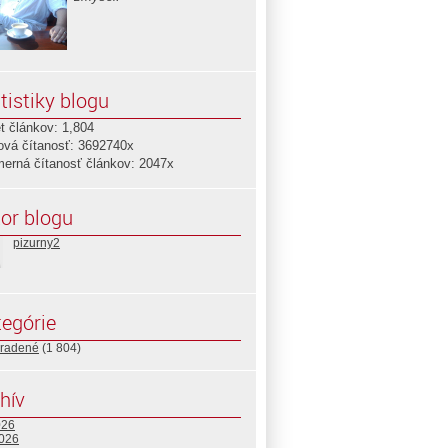
tistiky blogu
t článkov: 1,804
ová čítanosť: 3692740x
merná čítanosť článkov: 2047x
or blogu
pizurny2
egórie
radené
(1 804)
hív
026
2026