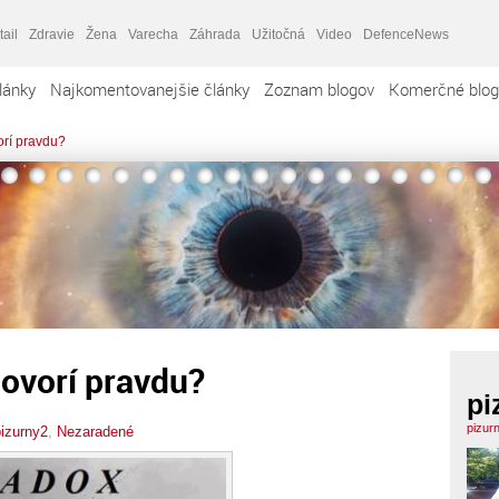
tail
Zdravie
Žena
Varecha
Záhrada
Užitočná
Video
DefenceNews
lánky
Najkomentovanejšie články
Zoznam blogov
Komerčné blog
orí pravdu?
ovorí pravdu?
pi
pizur
pizurny2
,
Nezaradené