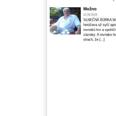
Možno
21.06.2026
SLNEČNÁ BÚRKA Míňam
horúčava už syčí apo
rovnakú krv a spoloč
zázraky. A rovnako h
strach, že [...]