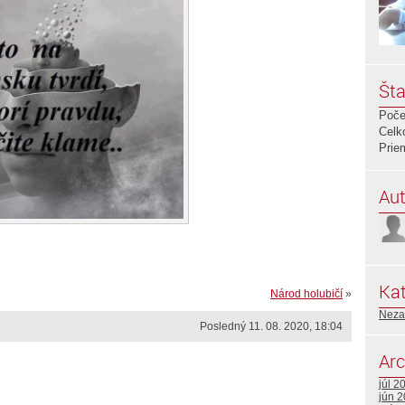
Šta
Poče
Celk
Prie
Aut
Kat
Národ holubičí
»
Neza
Posledný 11. 08. 2020, 18:04
Arc
júl 2
jún 