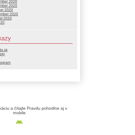
mber 2020
mber 2020
ber 2020
ember 2020
st 2020
020
kazy
da.sk
pty
rogram
likáciu a čítajte Pravdu pohodlne aj v
mobile