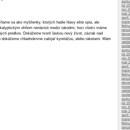
augu
júl 2
jún 
máj 
apríl
mare
e sa ako myšlienky, ktorých hadie hlavy ešte spia, ale
febr
kalyptickým ohňom nenávisti medzi národmi, hoci všetci máme
janu
ných predkov. Dokážeme tvoriť láskou nový život, zázrak nad
dece
nove
o dokážeme chladnokrvne zabíjať kyretážou, alebo raketami. Mám
októ
sept
augu
júl 2
jún 
máj 
apríl
mare
febr
janu
dece
nove
októ
sept
augu
júl 2
jún 
máj 
apríl
mare
febr
janu