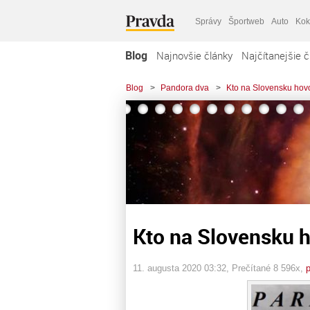
Správy
Športweb
Auto
Kok
Blog
Najnovšie články
Najčítanejšie č
Blog
>
Pandora dva
>
Kto na Slovensku hov
Kto na Slovensku h
11. augusta 2020 03:32
, Prečítané 8 596x,