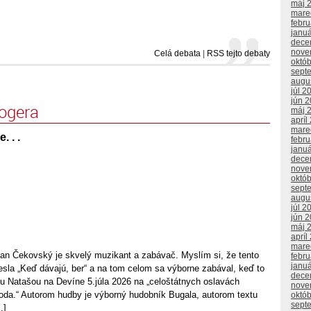
máj 
mare
febr
janu
dece
nove
Celá debata
|
RSS tejto debaty
októ
sept
augu
júl 2
jún 
logera
máj 
apríl
mare
 . .
febr
janu
dece
nove
októ
sept
augu
júl 2
jún 
máj 
apríl
mare
n Čekovský je skvelý muzikant a zabávač. Myslím si, že tento
febr
janu
hesla „Keď dávajú, ber“ a na tom celom sa výborne zabával, keď to
dece
u Natašou na Devíne 5.júla 2026 na „celoštátnych oslavách
nove
toda.“ Autorom hudby je výborný hudobník Bugala, autorom textu
októ
sept
.]