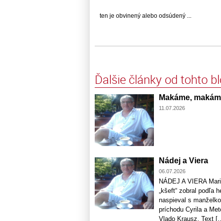
ten je obvinený alebo odsúdený ...
Ďalšie články od tohto b
Makáme, makáme.
11.07.2026
Nádej a Viera
06.07.2026
NÁDEJ A VIERA Maria
„kšeft“ zobral podľa 
naspieval s manželko
príchodu Cyrila a Me
Vlado Krausz. Text [..