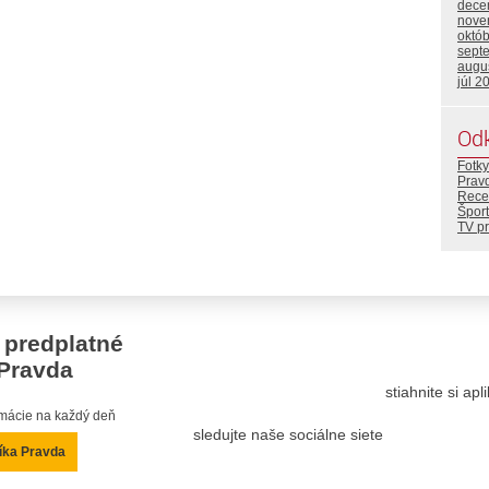
dece
nove
októ
sept
augu
júl 2
Od
Fotky
Prav
Rece
Šport
TV p
 predplatné
Pravda
stiahnite si ap
ormácie na každý deň
sledujte naše sociálne siete
íka Pravda