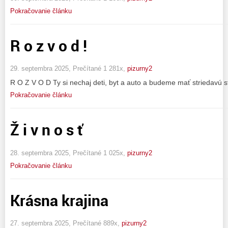
Pokračovanie článku
R o z v o d !
29. septembra 2025, Prečítané 1 281x,
pizurny2
R O Z V O D Ty si nechaj deti, byt a auto a budeme mať striedavú sta
Pokračovanie článku
Ž i v n o s ť
28. septembra 2025, Prečítané 1 025x,
pizurny2
Pokračovanie článku
Krásna krajina
27. septembra 2025, Prečítané 889x,
pizurny2