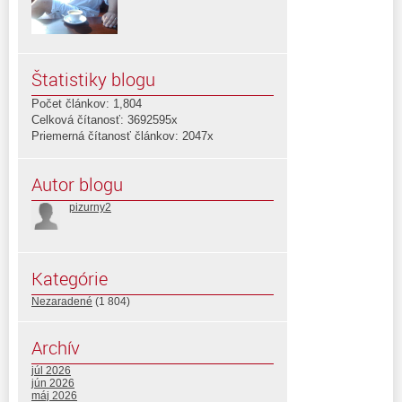
Štatistiky blogu
Počet článkov: 1,804
Celková čítanosť: 3692595x
Priemerná čítanosť článkov: 2047x
Autor blogu
pizurny2
Kategórie
Nezaradené
(1 804)
Archív
júl 2026
jún 2026
máj 2026