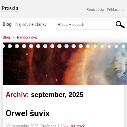
Registrácia
Prihlásenie
Blog
Najnovšie články
Najčítanejšie články
Blog
>
Pandora dva
Najkomentovanejšie články
Zoznam blogov
Komerčné blogy
Archív:
september, 2025
Orwel šuvix
30. septembra 2025, Prečítané 1 166x,
pizurny2