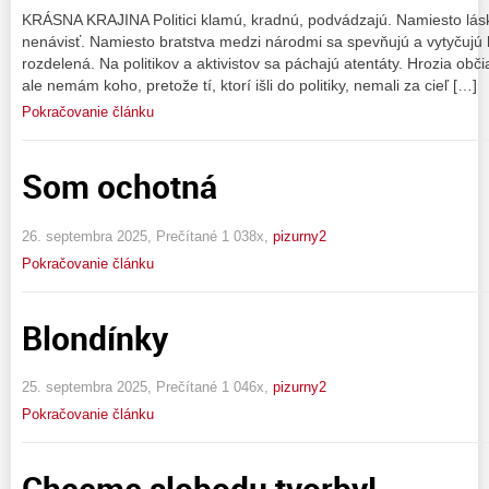
KRÁSNA KRAJINA Politici klamú, kradnú, podvádzajú. Namiesto lásk
nenávisť. Namiesto bratstva medzi národmi sa spevňujú a vytyčujú 
rozdelená. Na politikov a aktivistov sa páchajú atentáty. Hrozia obči
ale nemám koho, pretože tí, ktorí išli do politiky, nemali za cieľ […]
Pokračovanie článku
Som ochotná
26. septembra 2025, Prečítané 1 038x,
pizurny2
Pokračovanie článku
Blondínky
25. septembra 2025, Prečítané 1 046x,
pizurny2
Pokračovanie článku
Chceme slobodu tvorby!