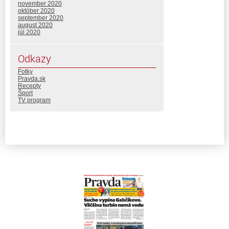
november 2020
október 2020
september 2020
august 2020
júl 2020
Odkazy
Fotky
Pravda.sk
Recepty
Šport
TV program