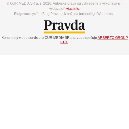
© OUR MEDIA SR a. s. 2026. Autorské práva sú vyhradené a vykonáva ich
vydavateľ,
viac info
.
Blogovací systém Blog.Pravda.sk beží na technológií Wordpress.
Kompletný video servis pre OUR MEDIA SR a.s. zabezpečuje
ARBERTO GROUP
s.r.o.
.