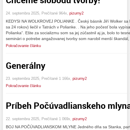
24. septembra 2025, Prečítané 964x,
pizurny2
KEDYSI NA WOLKROVEJ POLIANKE . Český básnik Jiří Wolker sa kr
sa 24 rokov) liečil v Tatrách v Polianke. . Na jeho počesť bola vypí
Polianka“. Ešte za socializmu som sa jej zúčastnil aj ja, bolo to 
seminári o potrebe angažovanej tvorby som narobil menší škandál
Pokračovanie článku
Generálny
23. septembra 2025, Prečítané 1 166x,
pizurny2
Pokračovanie článku
Príbeh Počúvadlianskeho mlyn
22. septembra 2025, Prečítané 1 069x,
pizurny2
BOJ NA POČÚVADLIANSKOM MLYNE Jedného dňa sa Stanka, partne