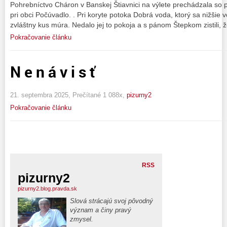
Pohrebníctvo Cháron v Banskej Štiavnici na výlete prechádzala so
pri obci Počúvadlo. . Pri koryte potoka Dobrá voda, ktorý sa nižšie 
zvláštny kus múra. Nedalo jej to pokoja a s pánom Štepkom zistili, ž
Pokračovanie článku
N e n á v i s ť
21. septembra 2025, Prečítané 1 088x,
pizurny2
Pokračovanie článku
RSS
pizurny2
pizurny2.blog.pravda.sk
Slová strácajú svoj pôvodný
význam a činy pravý
zmysel.