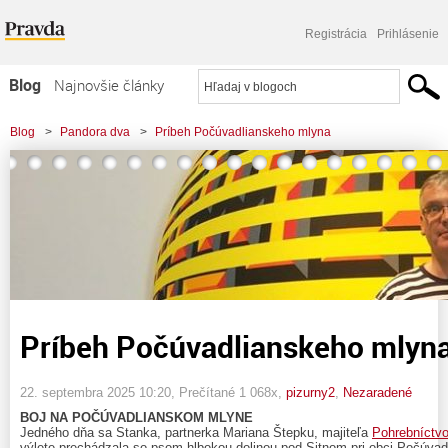
Registrácia
Prihlásenie
Blog
Najnovšie články
Najčítanejšie články
Blog
>
Pandora dva
>
Príbeh Počúvadlianskeho mlyna
Najkomentovanejšie články
Zoznam blogov
Komerčné blogy
Príbeh Počúvadlianskeho mlyn
22. septembra 2025 10:20
, Prečítané 1 068x,
pizurny2
,
Nezaradené
BOJ NA POČÚVADLIANSKOM MLYNE
Jedného dňa sa Stanka, partnerka Mariana Štepku, majiteľa
Pohrebníctv
výlete prechádzala so psom hlbokou dolinou pod Sitnom pri obci Počúvad