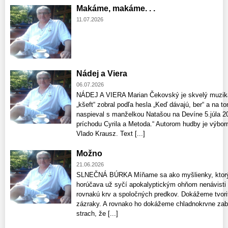
Makáme, makáme. . .
11.07.2026
Nádej a Viera
06.07.2026
NÁDEJ A VIERA Marian Čekovský je skvelý muzikan
„kšeft“ zobral podľa hesla „Keď dávajú, ber“ a na 
naspieval s manželkou Natašou na Devíne 5.júla 2
príchodu Cyrila a Metoda.“ Autorom hudby je výbor
Vlado Krausz. Text [...]
Možno
21.06.2026
SLNEČNÁ BÚRKA Míňame sa ako myšlienky, ktorých
horúčava už syčí apokalyptickým ohňom nenávisti
rovnakú krv a spoločných predkov. Dokážeme tvoriť
zázraky. A rovnako ho dokážeme chladnokrvne zabí
strach, že [...]