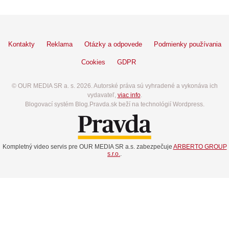
Kontakty
Reklama
Otázky a odpovede
Podmienky používania
Cookies
GDPR
© OUR MEDIA SR a. s. 2026. Autorské práva sú vyhradené a vykonáva ich
vydavateľ,
viac info
.
Blogovací systém Blog.Pravda.sk beží na technológií Wordpress.
Kompletný video servis pre OUR MEDIA SR a.s. zabezpečuje
ARBERTO GROUP
s.r.o.
.