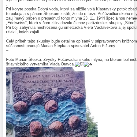
.
Pri koryte potoka Dobrá voda, ktorý sa nižšie volá Klastavský potok zbad
to pokoja a s pánom Štepkom zistili, že ide o torzo Počúvadlianskeho ml
zaujímavý príbeh o prepadnutí tohto mlyna 23. 11. 1944 špeciálnou nem
„Edelweiss“, ktorá v ňom zlikvidovala členov partizánskej skupiny „Sitno“.
Pri boji zahynula neohrozená guľometčíčka Viera Václaveková a jej spolub
utiekli, iných zajali.
.
Celý príbeh tejto skupiny bude detailne opísaný v pripravovanom knižno
súčasnosti pracujú Marian Štepka a spisovateľ Anton Pižurný.
–
.:.
Foto Marian Štepka: Zvyšky Počúvadlianskeho mlyna, na ktorom bol inšt
štiavnického výtvarníka Vlada Oravca.