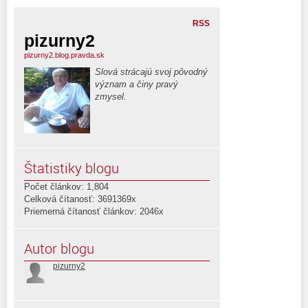
RSS
pizurny2
pizurny2.blog.pravda.sk
Slová strácajú svoj pôvodný
význam a činy pravý
zmysel.
Štatistiky blogu
Počet článkov: 1,804
Celková čítanosť: 3691369x
Priemerná čítanosť článkov: 2046x
Autor blogu
pizurny2