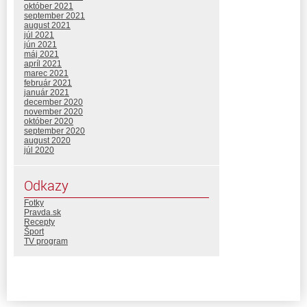
október 2021
september 2021
august 2021
júl 2021
jún 2021
máj 2021
apríl 2021
marec 2021
február 2021
január 2021
december 2020
november 2020
október 2020
september 2020
august 2020
júl 2020
Odkazy
Fotky
Pravda.sk
Recepty
Šport
TV program