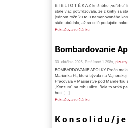
B I B L I O T É K A Z knižného „veľtrhu“ 
stále viac potvrdzovala, že z knihy sa st
jednom ročníku to u nemenovaného komer
stále ubúdalo, až sa celé podujatie nako
Pokračovanie článku
Bombardovanie Ap
30. októbra 2025, Prečítané 1 298x,
pizurny
BOMBARDOVANIE APOLKY Prečo mala teta 
Marienka H., ktorá bývala na Vajnorskej 
Pracovala v Mäsiarstve pod Manderlou a
„Konzum“ na rohu ulice. Bola to vrtká pa
hoci […]
Pokračovanie článku
K o n s o l i d u / j 