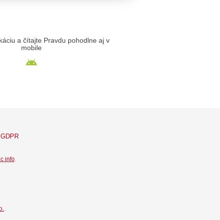
likáciu a čítajte Pravdu pohodlne aj v
mobile
GDPR
c info
.
o.
.