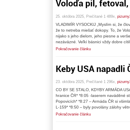
Voloďa pil, fetoval, 
25. októbra 2025, Prečítané 1 489x,
pizurny
VLADIMÍR VYSOCKIJ „Myslím si, že člove
že to netreba miešať dokopy. To, že Voloď
nijako s jeho dielom, jeho piesne a verš
nezáväzné. Veľkí básnici vždy dobre cíti
Pokračovanie článku
Keby USA napadli 
23. októbra 2025, Prečítané 1 296x,
pizurny
CO BY SE STALO, KDYBY ARMÁDA USA NA
hranice ČR* *8:05 -laserem naváděné stř
Popovicích* *8:27 – Armáda ČR si všimla, 
L-159* *8:50 – byly povolány zálohy vět
Pokračovanie článku