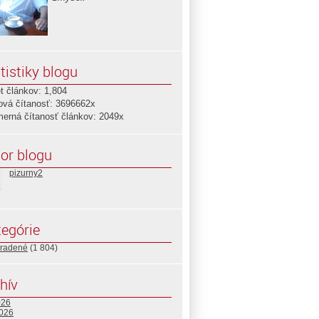
tistiky blogu
t článkov: 1,804
ová čítanosť: 3696662x
merná čítanosť článkov: 2049x
or blogu
pizurny2
egórie
radené
(1 804)
hív
026
2026