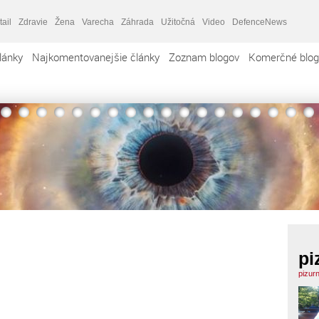
tail
Zdravie
Žena
Varecha
Záhrada
Užitočná
Video
DefenceNews
lánky
Najkomentovanejšie články
Zoznam blogov
Komerčné blog
pi
pizur