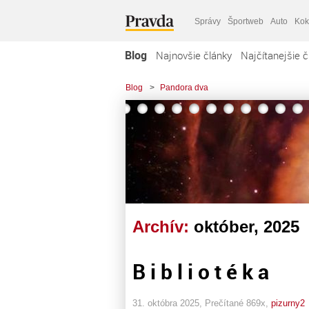
Správy
Športweb
Auto
Kok
Blog
Najnovšie články
Najčítanejšie č
Blog
>
Pandora dva
Archív:
október, 2025
B i b l i o t é k a
31. októbra 2025, Prečítané 869x,
pizurny2