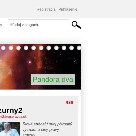
Registrácia
Prihlásenie
y
Pandora dva
RSS
zurny2
ny2.blog.pravda.sk
Slová strácajú svoj pôvodný
význam a činy pravý
zmysel.