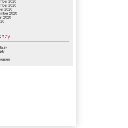
mber 2020
mber 2020
ber 2020
ember 2020
st 2020
020
kazy
da.sk
pty
rogram