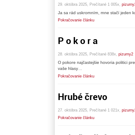
29. októbra 2025, Prečítané 1 005x,
pizurny
Ja sa rád uskromním, mne stačí jeden k
Pokračovanie článku
P o k o r a
28. októbra 2025, Prečítané 838x,
pizurny2
O pokore najčastejšie hovoria politici p
vaše hlasy…
Pokračovanie článku
Hrubé črevo
27. októbra 2025, Prečítané 1 021x,
pizurny
Pokračovanie článku