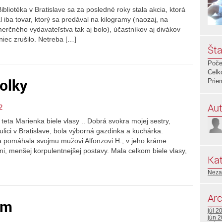
Bibliotéka v Bratislave sa za posledné roky stala akcia, ktorá
al iba tovar, ktorý sa predával na kilogramy (naozaj, na
čného vydavateľstva tak aj bolo), účastníkov aj divákov
niec zrušilo. Netreba […]
Šta
Poče
Celk
olky
Prie
Aut
2
Marienka biele vlasy .. Dobrá svokra mojej sestry,
ulici v Bratislave, bola výborná gazdinka a kuchárka.
 pomáhala svojmu mužovi Alfonzovi H., v jeho kráme
ni, menšej korpulentnejšej postavy. Mala celkom biele vlasy,
Kat
Neza
Arc
e m
júl 2
jún 