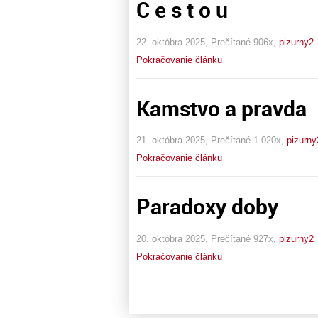
C e s t o u
22. októbra 2025, Prečítané 906x,
pizurny2
Pokračovanie článku
Kamstvo a pravda
21. októbra 2025, Prečítané 1 020x,
pizurny
Pokračovanie článku
Paradoxy doby
20. októbra 2025, Prečítané 927x,
pizurny2
Pokračovanie článku