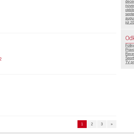
dece
nove
októ
sept
augu
júl 2
Od
Fotky
Prav
Rece
Šport
2
TV p
1
2
3
»