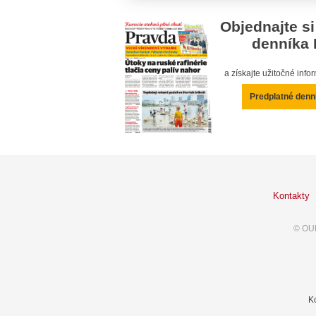
Objednajte si
denníka 
a získajte užitočné inf
Predplatné denn
Kontakty
© OUR
K