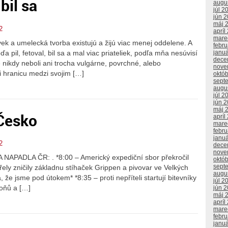
bil sa
augu
júl 2
jún 
máj 
2
apríl
mare
k a umelecká tvorba existujú a žijú viac menej oddelene. A
febr
a pil, fetoval, bil sa a mal viac priateliek, podľa mňa nesúvisí
janu
dece
e nikdy neboli ani trocha vulgárne, povrchné, alebo
nove
li hranicu medzi svojim […]
októ
sept
augu
júl 2
jún 
máj 
Česko
apríl
mare
febr
janu
2
dece
nove
PADLA ČR: . *8:00 – Americký expediční sbor překročil
októ
sept
ely zničily základnu stíhaček Grippen a pivovar ve Velkých
augu
že jsme pod útokem* *8:35 – proti nepříteli startují bitevníky
júl 2
roňů a […]
jún 
máj 
apríl
mare
febr
janu