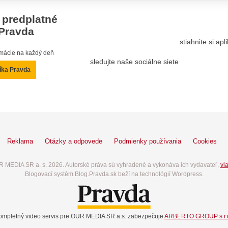
 predplatné
Pravda
stiahnite si ap
ormácie na každý deň
sledujte naše sociálne siete
íka Pravda
Reklama
Otázky a odpovede
Podmienky používania
Cookies
 MEDIA SR a. s. 2026. Autorské práva sú vyhradené a vykonáva ich vydavateľ,
via
Blogovací systém Blog.Pravda.sk beží na technológií Wordpress.
ompletný video servis pre OUR MEDIA SR a.s. zabezpečuje
ARBERTO GROUP s.r.