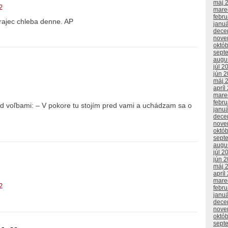
máj 
2
mare
febr
rajec chleba denne. AP
janu
dece
nove
októ
sept
augu
júl 2
jún 
máj 
apríl
mare
febr
red voľbami: – V pokore tu stojím pred vami a uchádzam sa o
janu
dece
nove
októ
sept
augu
júl 2
jún 
máj 
apríl
mare
2
febr
janu
dece
nove
októ
sept