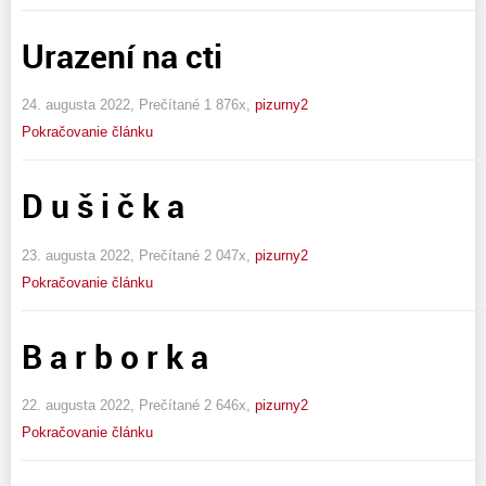
Urazení na cti
24. augusta 2022, Prečítané 1 876x,
pizurny2
Pokračovanie článku
D u š i č k a
23. augusta 2022, Prečítané 2 047x,
pizurny2
Pokračovanie článku
B a r b o r k a
22. augusta 2022, Prečítané 2 646x,
pizurny2
Pokračovanie článku