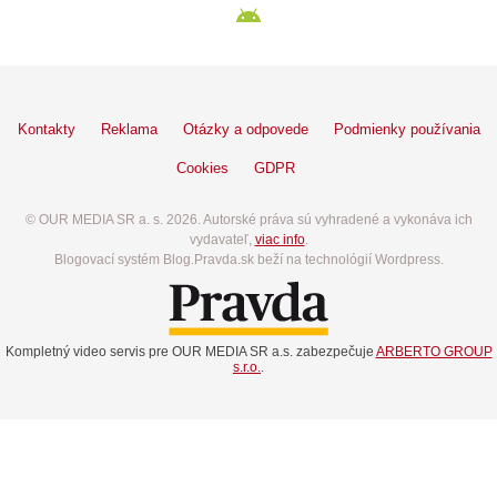
Kontakty
Reklama
Otázky a odpovede
Podmienky používania
Cookies
GDPR
© OUR MEDIA SR a. s. 2026. Autorské práva sú vyhradené a vykonáva ich
vydavateľ,
viac info
.
Blogovací systém Blog.Pravda.sk beží na technológií Wordpress.
Kompletný video servis pre OUR MEDIA SR a.s. zabezpečuje
ARBERTO GROUP
s.r.o.
.