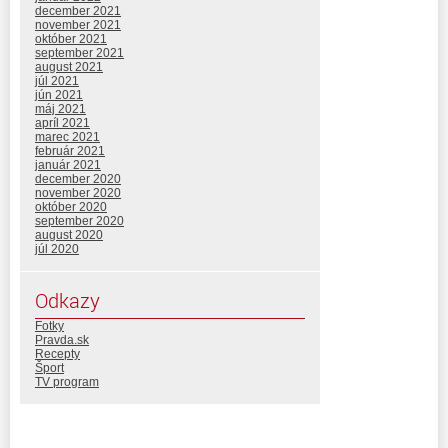
december 2021
november 2021
október 2021
september 2021
august 2021
júl 2021
jún 2021
máj 2021
apríl 2021
marec 2021
február 2021
január 2021
december 2020
november 2020
október 2020
september 2020
august 2020
júl 2020
Odkazy
Fotky
Pravda.sk
Recepty
Šport
TV program