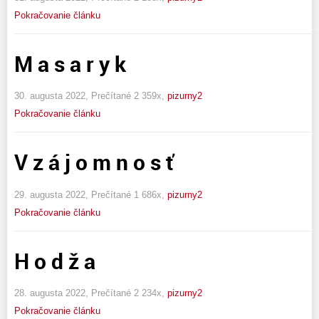
Pokračovanie článku
M a s a r y k
30. augusta 2022, Prečítané 2 359x,
pizurny2
Pokračovanie článku
V z á j o m n o s ť
29. augusta 2022, Prečítané 1 686x,
pizurny2
Pokračovanie článku
H o d ž a
28. augusta 2022, Prečítané 2 234x,
pizurny2
Pokračovanie článku