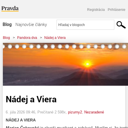
Registrácia
Prihlásenie
Blog
Najnovšie články
Najčítanejšie články
Blog
>
Pandora dva
>
Nádej a Viera
Najkomentovanejšie články
Zoznam blogov
Komerčné blogy
Nádej a Viera
6. júla 2026 09:46
, Prečítané 2 598x,
pizurny2
,
Nezaradené
NÁDEJ A VIERA
Marian Čekovský
je skvelý muzikant a zabávač. Myslím si, že tento