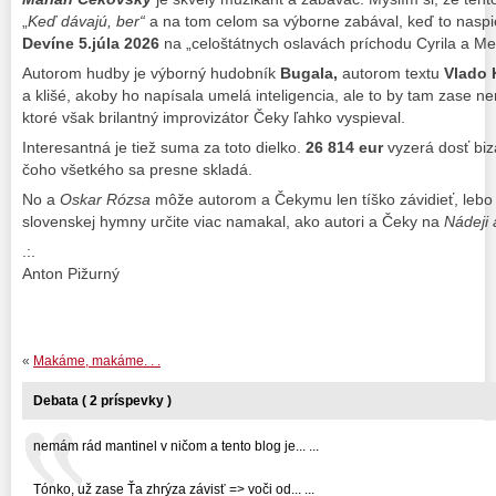
„
Keď dávajú, ber“
a na tom celom sa výborne zabával, keď to nasp
Devíne 5.júla 2026
na „celoštátnych oslavách príchodu Cyrila a Me
Autorom hudby je výborný hudobník
Bugala,
autorom textu
Vlado 
a klišé, akoby ho napísala umelá inteligencia, ale to by tam zase n
ktoré však brilantný improvizátor Čeky ľahko vyspieval.
Interesantná je tiež suma za toto dielko.
26 814 eur
vyzerá dosť biz
čoho všetkého sa presne skladá.
No a
Oskar Rózsa
môže autorom a Čekymu len tíško závidieť, leb
slovenskej hymny určite viac namakal, ako autori a Čeky na
Nádeji
.:.
Anton Pižurný
«
Makáme, makáme. . .
Debata ( 2 príspevky )
nemám rád mantinel v ničom a tento blog je... ...
Tónko, už zase Ťa zhrýza závisť => voči od... ...