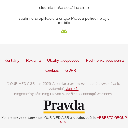
sledujte naše sociálne siete
stiahnite si aplikáciu a čítajte Pravdu pohodlne aj v
mobile
Kontakty
Reklama
Otázky a odpovede
Podmienky používania
Cookies
GDPR
© OUR MEDIA SR a. s. 2026. Autorské práva sú vyhradené a vykonáva ich
vydavateľ,
viac info
.
Blogovací systém Blog.Pravda.sk beží na technológií Wordpress.
Kompletný video servis pre OUR MEDIA SR a.s. zabezpečuje
ARBERTO GROUP
s.r.o.
.