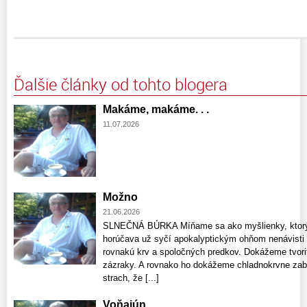
Ďalšie články od tohto blogera
Makáme, makáme. . .
11.07.2026
Možno
21.06.2026
SLNEČNÁ BÚRKA Míňame sa ako myšlienky, ktorých
horúčava už syčí apokalyptickým ohňom nenávisti
rovnakú krv a spoločných predkov. Dokážeme tvoriť
zázraky. A rovnako ho dokážeme chladnokrvne zabí
strach, že [...]
Voňajún