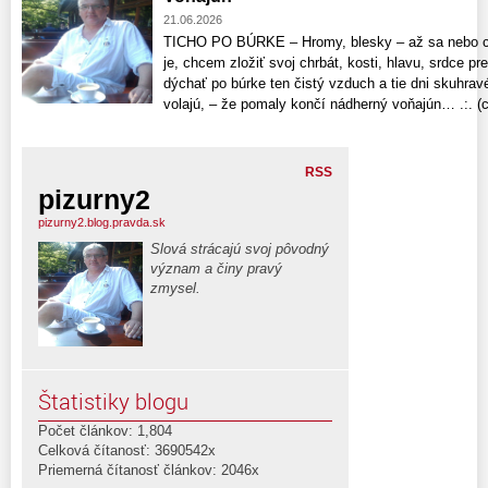
21.06.2026
TICHO PO BÚRKE – Hromy, blesky – až sa nebo ch
je, chcem zložiť svoj chrbát, kosti, hlavu, srdce pr
dýchať po búrke ten čistý vzduch a tie dni skuhra
volajú, – že pomaly končí nádherný voňajún… .:. (c)
RSS
pizurny2
pizurny2.blog.pravda.sk
Slová strácajú svoj pôvodný
význam a činy pravý
zmysel.
Štatistiky blogu
Počet článkov: 1,804
Celková čítanosť: 3690542x
Priemerná čítanosť článkov: 2046x