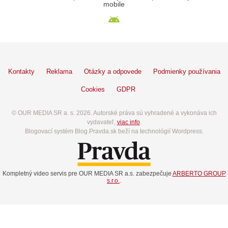
mobile
Kontakty
Reklama
Otázky a odpovede
Podmienky používania
Cookies
GDPR
© OUR MEDIA SR a. s. 2026. Autorské práva sú vyhradené a vykonáva ich
vydavateľ,
viac info
.
Blogovací systém Blog.Pravda.sk beží na technológií Wordpress.
Kompletný video servis pre OUR MEDIA SR a.s. zabezpečuje
ARBERTO GROUP
s.r.o.
.