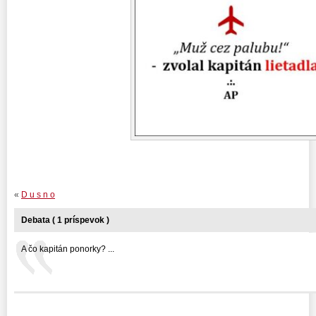
«
D u s n o
Debata ( 1 príspevok )
A čo kapitán ponorky? ...