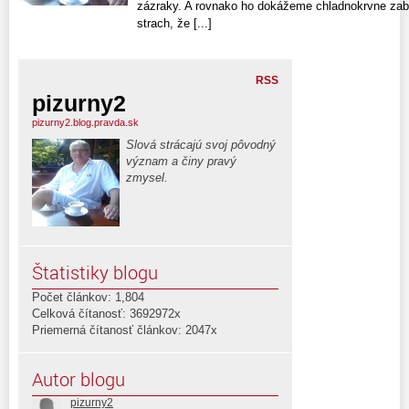
zázraky. A rovnako ho dokážeme chladnokrvne zabí
strach, že [...]
RSS
pizurny2
pizurny2.blog.pravda.sk
Slová strácajú svoj pôvodný
význam a činy pravý
zmysel.
Štatistiky blogu
Počet článkov: 1,804
Celková čítanosť: 3692972x
Priemerná čítanosť článkov: 2047x
Autor blogu
pizurny2