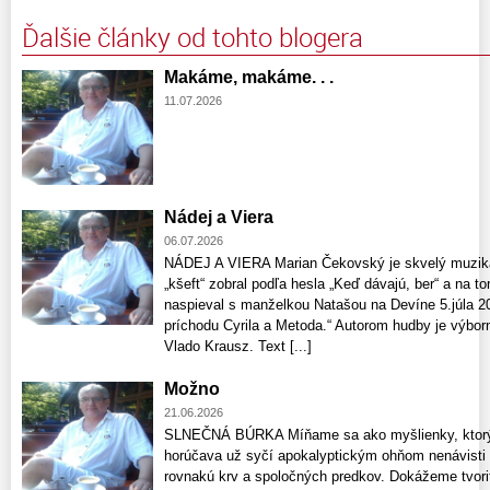
Ďalšie články od tohto blogera
Makáme, makáme. . .
11.07.2026
Nádej a Viera
06.07.2026
NÁDEJ A VIERA Marian Čekovský je skvelý muzikan
„kšeft“ zobral podľa hesla „Keď dávajú, ber“ a na 
naspieval s manželkou Natašou na Devíne 5.júla 2
príchodu Cyrila a Metoda.“ Autorom hudby je výbor
Vlado Krausz. Text [...]
Možno
21.06.2026
SLNEČNÁ BÚRKA Míňame sa ako myšlienky, ktorých
horúčava už syčí apokalyptickým ohňom nenávisti
rovnakú krv a spoločných predkov. Dokážeme tvoriť