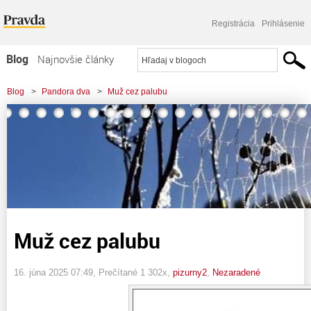
Registrácia
Prihlásenie
Blog
Najnovšie články
Najčítanejšie články
Blog
>
Pandora dva
>
Muž cez palubu
Najkomentovanejšie články
Zoznam blogov
Komerčné blogy
Muž cez palubu
16. júna 2025 07:49
, Prečítané 1 302x,
pizurny2
,
Nezaradené