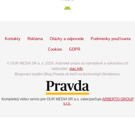
Kontakty
Reklama
Otázky a odpovede
Podmienky používania
Cookies
GDPR
© OUR MEDIA SR a. s. 2026. Autorské práva sú vyhradené a vykonáva ich
vydavateľ,
viac info
.
Blogovací systém Blog.Pravda.sk beží na technológií Wordpress.
Kompletný video servis pre OUR MEDIA SR a.s. zabezpečuje
ARBERTO GROUP
s.r.o.
.