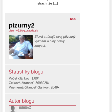
strach, že [...]
RSS
pizurny2
pizurny2.blog.pravda.sk
Slová strácajú svoj pôvodný
význam a činy pravý
zmysel.
Štatistiky blogu
Počet článkov: 1,804
Celková čítanosť: 3696028x
Priemerná čítanosť článkov: 2049x
Autor blogu
pizurny2