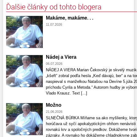
Ďalšie články od tohto blogera
Makáme, makáme. . .
11.07.2026
Nádej a Viera
06.07.2026
NÁDEJ A VIERA Marian Čekovský je skvelý muzikan
„kšeft“ zobral podľa hesla „Keď dávajú, ber“ a na 
naspieval s manželkou Natašou na Devíne 5.júla 2
príchodu Cyrila a Metoda.“ Autorom hudby je výbor
Vlado Krausz. Text [...]
Možno
21.06.2026
SLNEČNÁ BÚRKA Míňame sa ako myšlienky, ktorých
horúčava už syčí apokalyptickým ohňom nenávisti
rovnakú krv a spoločných predkov. Dokážeme tvoriť
zázraky. A rovnako ho dokážeme chladnokrvne zabí