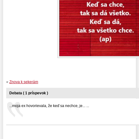
«
Znova k sekerám
Debata ( 1 príspevok )
...moja ex hovorievala, že keď sa nechce, je... ...