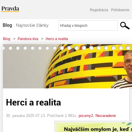
Registrácia
Prihlásenie
Blog
Najnovšie články
Najčítanejšie články
Blog
>
Pandora dva
>
Herci a realita
Najkomentovanejšie články
Zoznam blogov
Komerčné blogy
Herci a realita
30. januára 2025 07:13
, Prečítané 1 881x,
pizurny2
,
Nezaradené