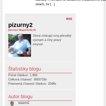
strach, že [...]
RSS
pizurny2
pizurny2.blog.pravda.sk
Slová strácajú svoj pôvodný
význam a činy pravý
zmysel.
Štatistiky blogu
Počet článkov: 1,804
Celková čítanosť: 3693718x
Priemerná čítanosť článkov: 2048x
Autor blogu
pizurny2