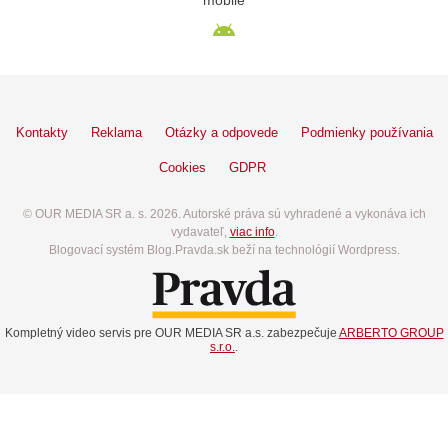
mobile
Kontakty
Reklama
Otázky a odpovede
Podmienky používania
Cookies
GDPR
© OUR MEDIA SR a. s. 2026. Autorské práva sú vyhradené a vykonáva ich
vydavateľ,
viac info
.
Blogovací systém Blog.Pravda.sk beží na technológií Wordpress.
Kompletný video servis pre OUR MEDIA SR a.s. zabezpečuje
ARBERTO GROUP
s.r.o.
.