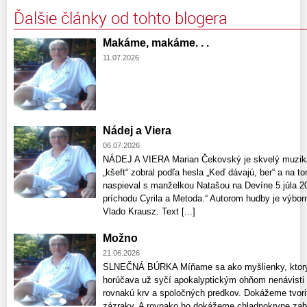
Ďalšie články od tohto blogera
Makáme, makáme. . .
11.07.2026
Nádej a Viera
06.07.2026
NÁDEJ A VIERA Marian Čekovský je skvelý muzikan
„kšeft“ zobral podľa hesla „Keď dávajú, ber“ a na 
naspieval s manželkou Natašou na Devíne 5.júla 2
príchodu Cyrila a Metoda.“ Autorom hudby je výbor
Vlado Krausz. Text [...]
Možno
21.06.2026
SLNEČNÁ BÚRKA Míňame sa ako myšlienky, ktorých
horúčava už syčí apokalyptickým ohňom nenávisti
rovnakú krv a spoločných predkov. Dokážeme tvoriť
zázraky. A rovnako ho dokážeme chladnokrvne zabí