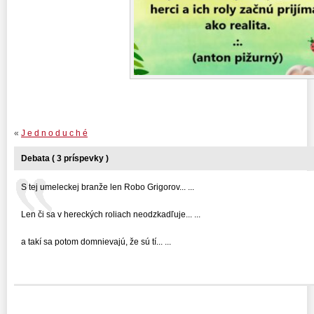
«
J e d n o d u c h é
Debata ( 3 príspevky )
S tej umeleckej branže len Robo Grigorov... ...
Len či sa v hereckých roliach neodzkadľuje... ...
a takí sa potom domnievajú, že sú tí... ...