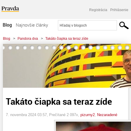
Registrácia
Prihlásenie
Blog
Najnovšie články
Najčítanejšie články
Blog
>
Pandora dva
>
Takáto čiapka sa teraz zíde
Najkomentovanejšie články
Zoznam blogov
Komerčné blogy
Takáto čiapka sa teraz zíde
7. novembra 2024 03:57
, Prečítané 2 097x,
pizurny2
,
Nezaradené