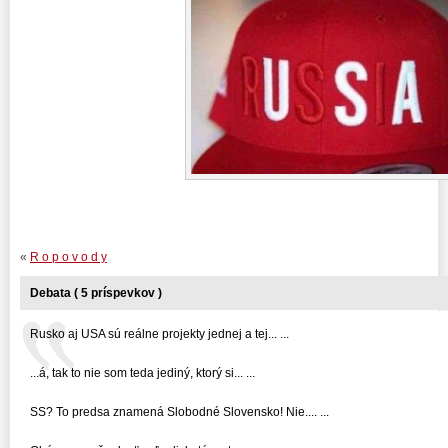
«
R o p o v o d y
Debata ( 5 príspevkov )
Rusko aj USA sú reálne projekty jednej a tej... ...
...á, tak to nie som teda jediný, ktorý si... ...
SS? To predsa znamená Slobodné Slovensko! Nie.... ...