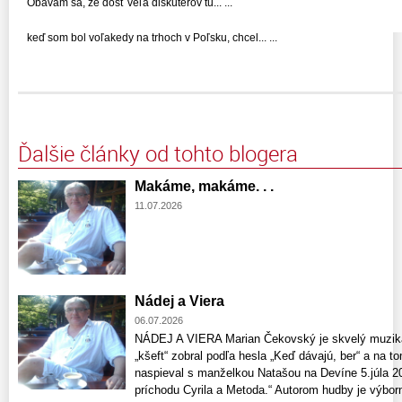
Obávam sa, že dosť veľa diskutérov tu... ...
keď som bol voľakedy na trhoch v Poľsku, chcel... ...
Ďalšie články od tohto blogera
Makáme, makáme. . .
11.07.2026
Nádej a Viera
06.07.2026
NÁDEJ A VIERA Marian Čekovský je skvelý muzikan
„kšeft“ zobral podľa hesla „Keď dávajú, ber“ a na 
naspieval s manželkou Natašou na Devíne 5.júla 2
príchodu Cyrila a Metoda.“ Autorom hudby je výbor