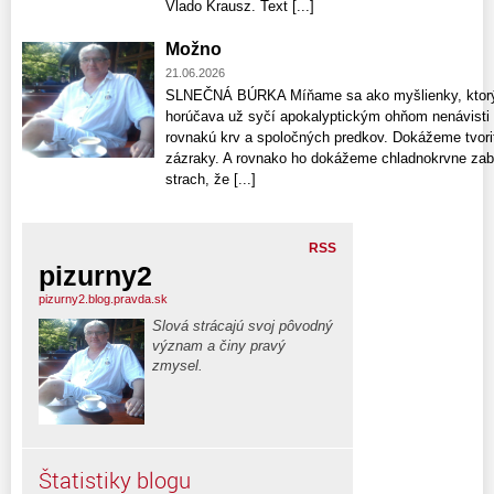
Vlado Krausz. Text [...]
Možno
21.06.2026
SLNEČNÁ BÚRKA Míňame sa ako myšlienky, ktorých
horúčava už syčí apokalyptickým ohňom nenávisti
rovnakú krv a spoločných predkov. Dokážeme tvoriť
zázraky. A rovnako ho dokážeme chladnokrvne zabí
strach, že [...]
RSS
pizurny2
pizurny2.blog.pravda.sk
Slová strácajú svoj pôvodný
význam a činy pravý
zmysel.
Štatistiky blogu