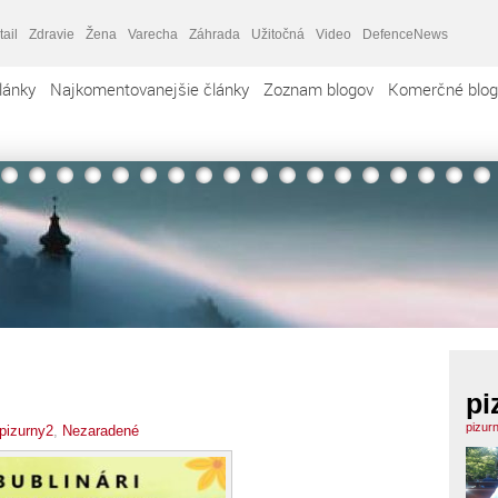
tail
Zdravie
Žena
Varecha
Záhrada
Užitočná
Video
DefenceNews
lánky
Najkomentovanejšie články
Zoznam blogov
Komerčné blog
pi
pizur
pizurny2
,
Nezaradené