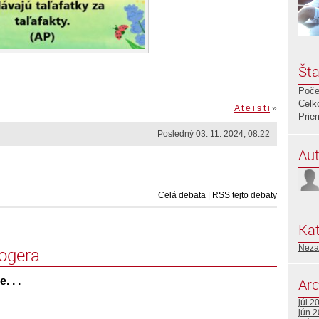
Šta
Poče
Celk
A t e i s t i
»
Prie
Posledný 03. 11. 2024, 08:22
Aut
Celá debata
|
RSS tejto debaty
Kat
Neza
logera
 . .
Arc
júl 2
jún 