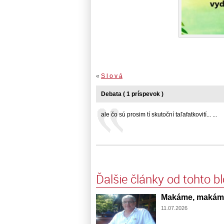
«
S l o v á
Debata ( 1 príspevok )
ale čo sú prosim tí skutoční taľafatkovití... ...
Ďalšie články od tohto b
Makáme, makáme.
11.07.2026