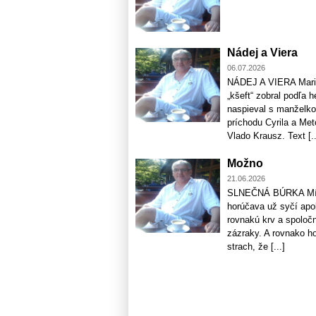
Nádej a Viera
06.07.2026
NÁDEJ A VIERA Maria
„kšeft“ zobral podľa 
naspieval s manželko
príchodu Cyrila a Me
Vlado Krausz. Text [..
Možno
21.06.2026
SLNEČNÁ BÚRKA Míňam
horúčava už syčí apo
rovnakú krv a spoloč
zázraky. A rovnako h
strach, že [...]