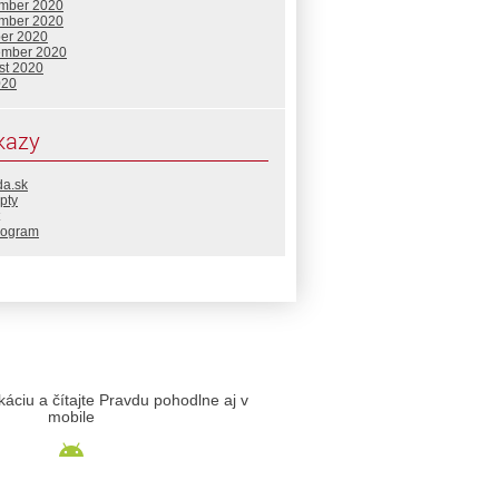
mber 2020
mber 2020
ber 2020
ember 2020
st 2020
020
kazy
da.sk
pty
rogram
likáciu a čítajte Pravdu pohodlne aj v
mobile