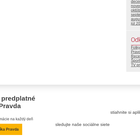
dece
nove
októ
sept
augu
júl 2
Od
Fotky
Prav
Rece
Šport
TV p
 predplatné
Pravda
stiahnite si ap
ormácie na každý deň
sledujte naše sociálne siete
íka Pravda