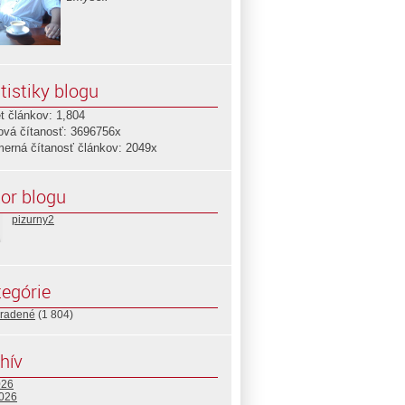
tistiky blogu
t článkov: 1,804
ová čítanosť: 3696756x
merná čítanosť článkov: 2049x
or blogu
pizurny2
egórie
radené
(1 804)
hív
026
2026