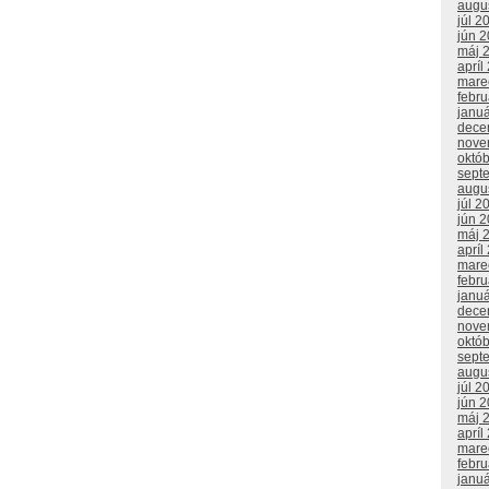
augu
júl 2
jún 
máj 
apríl
mare
febr
janu
dece
nove
októ
sept
augu
júl 2
jún 
máj 
apríl
mare
febr
janu
dece
nove
októ
sept
augu
júl 2
jún 
máj 
apríl
mare
febr
janu