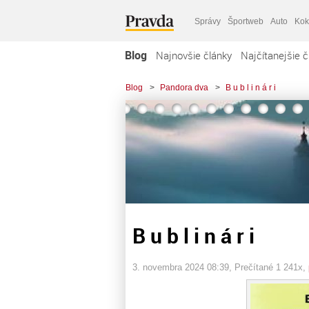
Správy
Športweb
Auto
Kok
Blog
Najnovšie články
Najčítanejšie č
Blog
>
Pandora dva
>
B u b l i n á r i
B u b l i n á r i
3. novembra 2024 08:39
, Prečítané 1 241x,