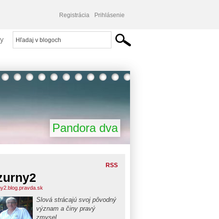
Registrácia
Prihlásenie
y
Pandora dva
RSS
zurny2
ny2.blog.pravda.sk
Slová strácajú svoj pôvodný
význam a činy pravý
zmysel.