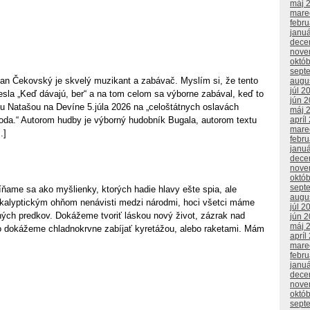
máj 
mare
febr
janu
dece
nove
októ
sept
n Čekovský je skvelý muzikant a zabávač. Myslím si, že tento
augu
júl 2
hesla „Keď dávajú, ber“ a na tom celom sa výborne zabával, keď to
jún 
u Natašou na Devíne 5.júla 2026 na „celoštátnych oslavách
máj 
toda.“ Autorom hudby je výborný hudobník Bugala, autorom textu
apríl
mare
.]
febr
janu
dece
nove
októ
sept
e sa ako myšlienky, ktorých hadie hlavy ešte spia, ale
augu
kalyptickým ohňom nenávisti medzi národmi, hoci všetci máme
júl 2
ných predkov. Dokážeme tvoriť láskou nový život, zázrak nad
jún 
máj 
o dokážeme chladnokrvne zabíjať kyretážou, alebo raketami. Mám
apríl
mare
febr
janu
dece
nove
októ
sept