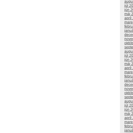
augu
júl 2
jún 
máj 
apríl
mare
febr
janu
dece
nove
októ
sept
augu
júl 2
jún 
máj 
apríl
mare
febr
janu
dece
nove
októ
sept
augu
júl 2
jún 
máj 
apríl
mare
febr
janu