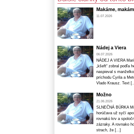
Makáme, makáme.
11.07.2026
Nádej a Viera
06.07.2026
NÁDEJ A VIERA Maria
„kšeft“ zobral podľa 
naspieval s manželko
príchodu Cyrila a Me
Vlado Krausz. Text [..
Možno
21.06.2026
SLNEČNÁ BÚRKA Míňam
horúčava už syčí apo
rovnakú krv a spoloč
zázraky. A rovnako h
strach, že [...]