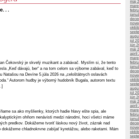
máj 
mare
 . .
febr
janu
dece
nove
októ
sept
augu
júl 2
jún 
máj 
apríl
mare
n Čekovský je skvelý muzikant a zabávač. Myslím si, že tento
febr
janu
hesla „Keď dávajú, ber“ a na tom celom sa výborne zabával, keď to
dece
u Natašou na Devíne 5.júla 2026 na „celoštátnych oslavách
nove
októ
toda.“ Autorom hudby je výborný hudobník Bugala, autorom textu
sept
.]
augu
júl 2
jún 
máj 
apríl
mare
e sa ako myšlienky, ktorých hadie hlavy ešte spia, ale
febr
kalyptickým ohňom nenávisti medzi národmi, hoci všetci máme
janu
ných predkov. Dokážeme tvoriť láskou nový život, zázrak nad
dece
nove
o dokážeme chladnokrvne zabíjať kyretážou, alebo raketami. Mám
októ
sept