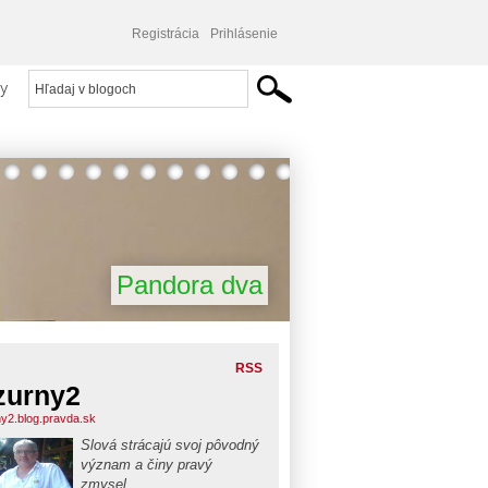
Registrácia
Prihlásenie
y
Pandora dva
RSS
zurny2
ny2.blog.pravda.sk
Slová strácajú svoj pôvodný
význam a činy pravý
zmysel.