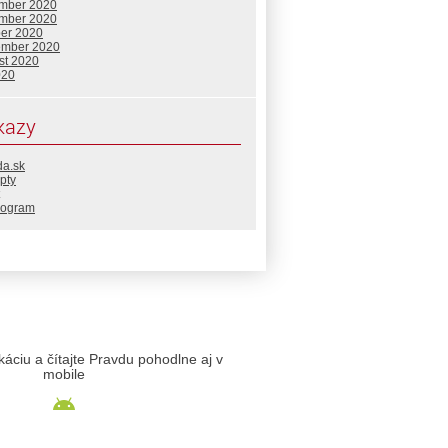
mber 2020
mber 2020
ber 2020
ember 2020
st 2020
020
kazy
da.sk
pty
rogram
likáciu a čítajte Pravdu pohodlne aj v
mobile