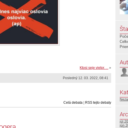
Šta
Poče
Celk
Prie
Aut
Ktosi seje vietor. . .
»
Posledný 12. 03. 2022, 08:41
Kat
Neza
Celá debata
|
RSS tejto debaty
Arc
júl 2
logera
jún 