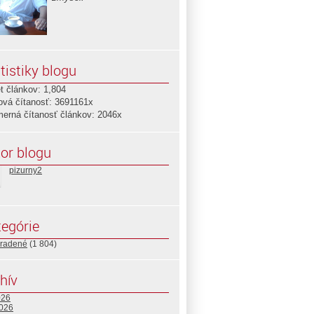
tistiky blogu
t článkov: 1,804
ová čítanosť: 3691161x
merná čítanosť článkov: 2046x
or blogu
pizurny2
egórie
radené
(1 804)
hív
026
2026