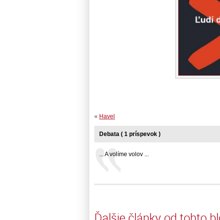
«
Havel
Debata ( 1 príspevok )
... A volíme volov ...
Ďalšie články od tohto b