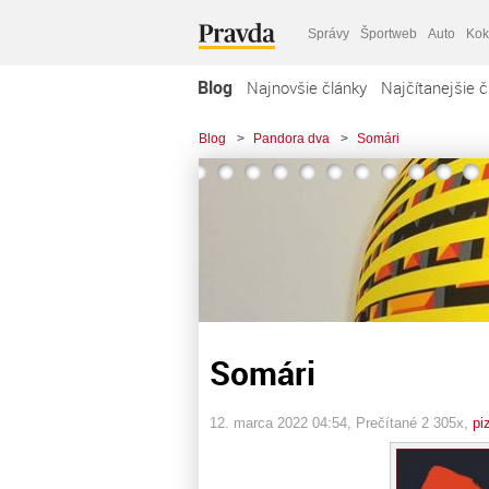
Správy
Športweb
Auto
Kok
Blog
Najnovšie články
Najčítanejšie č
Blog
>
Pandora dva
>
Somári
Somári
12. marca 2022 04:54
, Prečítané 2 305x,
pi