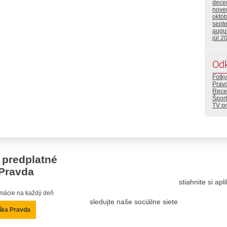
dece
nove
októ
sept
augu
júl 2
Od
Fotky
Prav
Rece
Šport
TV p
 predplatné
Pravda
stiahnite si ap
ormácie na každý deň
sledujte naše sociálne siete
íka Pravda