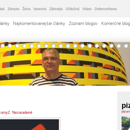
tail
Zdravie
Žena
Varecha
Záhrada
Užitočná
Video
DefenceNews
lánky
Najkomentovanejšie články
Zoznam blogov
Komerčné blog
pi
pizur
zurny2
,
Nezaradené