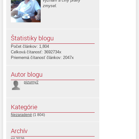
význam a činy pravý
zmysel.
Štatistiky blogu
Počet článkov: 1,804
Celková čítanosť: 3692734x
Priemerná čítanosť článkov: 2047x
Autor blogu
pizurny2
Kategórie
Nezaradené
(1 804)
Archív
júl 2026