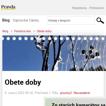
Registrácia
Prihlásenie
Blog
Najnovšie články
Najčítanejšie články
Blog
>
Pandora dva
>
Obete doby
Najkomentovanejšie články
Zoznam blogov
Komerčné blogy
Obete doby
9. marca 2022 06:16
, Prečítané 1 756x,
pizurny2
,
Nezaradené