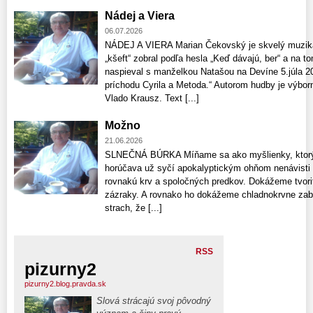
Nádej a Viera
06.07.2026
NÁDEJ A VIERA Marian Čekovský je skvelý muzikan
„kšeft“ zobral podľa hesla „Keď dávajú, ber“ a na 
naspieval s manželkou Natašou na Devíne 5.júla 2
príchodu Cyrila a Metoda.“ Autorom hudby je výbor
Vlado Krausz. Text [...]
Možno
21.06.2026
SLNEČNÁ BÚRKA Míňame sa ako myšlienky, ktorých
horúčava už syčí apokalyptickým ohňom nenávisti
rovnakú krv a spoločných predkov. Dokážeme tvoriť
zázraky. A rovnako ho dokážeme chladnokrvne zabí
strach, že [...]
RSS
pizurny2
pizurny2.blog.pravda.sk
Slová strácajú svoj pôvodný