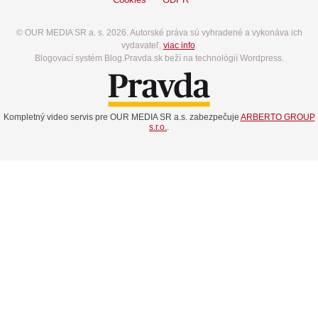
© OUR MEDIA SR a. s. 2026. Autorské práva sú vyhradené a vykonáva ich
vydavateľ,
viac info
.
Blogovací systém Blog.Pravda.sk beží na technológií Wordpress.
Kompletný video servis pre OUR MEDIA SR a.s. zabezpečuje
ARBERTO GROUP
s.r.o.
.