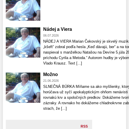
Nádej a Viera
06.07.2026
NÁDEJ A VIERA Marian Čekovský je skvelý muzikan
„kšeft“ zobral podľa hesla „Keď dávajú, ber“ a na 
naspieval s manželkou Natašou na Devíne 5.júla 2
príchodu Cyrila a Metoda.“ Autorom hudby je výbor
Vlado Krausz. Text [...]
Možno
21.06.2026
SLNEČNÁ BÚRKA Míňame sa ako myšlienky, ktorých
horúčava už syčí apokalyptickým ohňom nenávisti
rovnakú krv a spoločných predkov. Dokážeme tvoriť
zázraky. A rovnako ho dokážeme chladnokrvne zabí
strach, že [...]
RSS