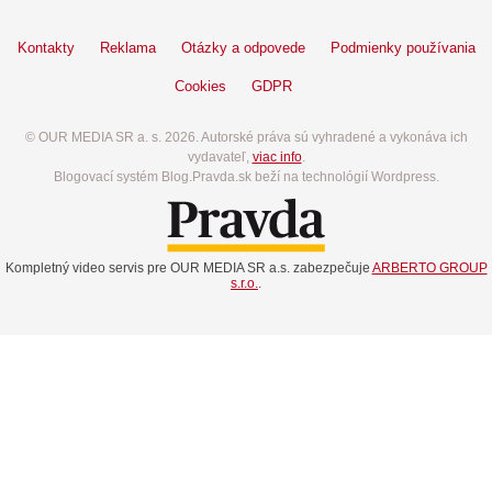
Kontakty
Reklama
Otázky a odpovede
Podmienky používania
Cookies
GDPR
© OUR MEDIA SR a. s. 2026. Autorské práva sú vyhradené a vykonáva ich
vydavateľ,
viac info
.
Blogovací systém Blog.Pravda.sk beží na technológií Wordpress.
Kompletný video servis pre OUR MEDIA SR a.s. zabezpečuje
ARBERTO GROUP
s.r.o.
.