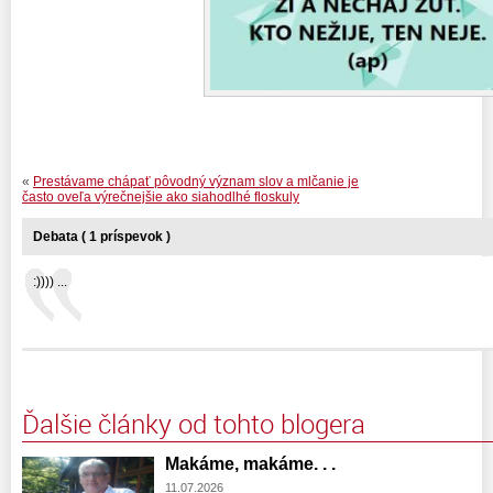
«
Prestávame chápať pôvodný význam slov a mlčanie je
často oveľa výrečnejšie ako siahodlhé floskuly
Debata ( 1 príspevok )
:)))) ...
Ďalšie články od tohto blogera
Makáme, makáme. . .
11.07.2026