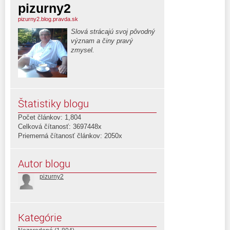
pizurny2
pizurny2.blog.pravda.sk
Slová strácajú svoj pôvodný
význam a činy pravý
zmysel.
Štatistiky blogu
Počet článkov: 1,804
Celková čítanosť: 3697448x
Priemerná čítanosť článkov: 2050x
Autor blogu
pizurny2
Kategórie