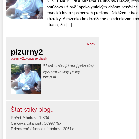
SLNEČNÁ BÚRKA Míňame sa ako myšlienky, ktorých
horúčava už syčí apokalyptickým ohňom nenávisti
rovnakú krv a spoločných predkov. Dokážeme tvoriť
zázraky. A rovnako ho dokážeme chladnokrvne zabí
strach, že [...]
RSS
pizurny2
pizurny2.blog.pravda.sk
Slová strácajú svoj pôvodný
význam a činy pravý
zmysel.
Štatistiky blogu
Počet článkov: 1,804
Celková čítanosť: 3699779x
Priemerná čítanosť článkov: 2051x