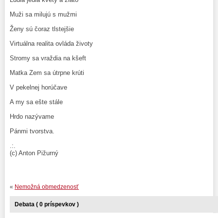
Muži sa milujú s mužmi
Ženy sú čoraz tlstejšie
Virtuálna realita ovláda životy
Stromy sa vraždia na kšeft
Matka Zem sa útrpne krúti
V pekelnej horúčave
A my sa ešte stále
Hrdo nazývame
Pánmi tvorstva.
.:.
(c) Anton Pižurný
«
Nemožná obmedzenosť
Debata ( 0 príspevkov )