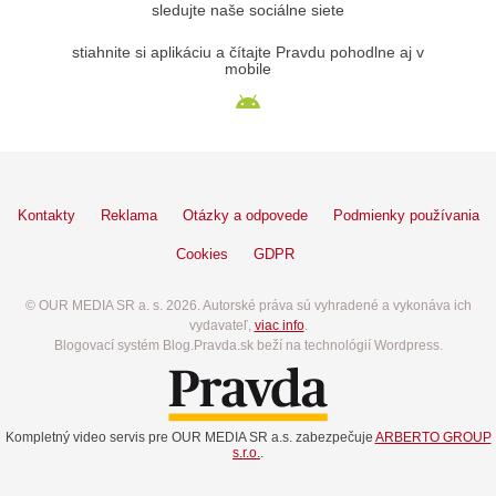
sledujte naše sociálne siete
stiahnite si aplikáciu a čítajte Pravdu pohodlne aj v
mobile
Kontakty
Reklama
Otázky a odpovede
Podmienky používania
Cookies
GDPR
© OUR MEDIA SR a. s. 2026. Autorské práva sú vyhradené a vykonáva ich
vydavateľ,
viac info
.
Blogovací systém Blog.Pravda.sk beží na technológií Wordpress.
Kompletný video servis pre OUR MEDIA SR a.s. zabezpečuje
ARBERTO GROUP
s.r.o.
.