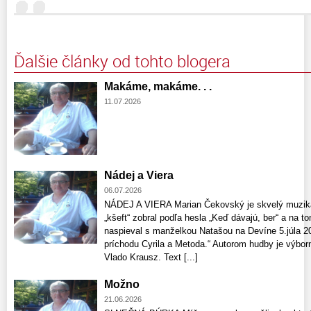
Ďalšie články od tohto blogera
Makáme, makáme. . .
11.07.2026
Nádej a Viera
06.07.2026
NÁDEJ A VIERA Marian Čekovský je skvelý muzikan
„kšeft“ zobral podľa hesla „Keď dávajú, ber“ a na 
naspieval s manželkou Natašou na Devíne 5.júla 2
príchodu Cyrila a Metoda.“ Autorom hudby je výbor
Vlado Krausz. Text [...]
Možno
21.06.2026