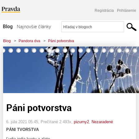
Registrácia
Prihlásenie
Blog
Najnovšie články
Najčítanejšie články
Blog
>
Pandora dva
>
Páni potvorstva
Najkomentovanejšie články
Zoznam blogov
Komerčné blogy
Páni potvorstva
6. júla 2021 05:45
, Prečítané 2 493x,
pizurny2
,
Nezaradené
PÁNI TVORSTVA
Ľudia jedia kvety a zlato