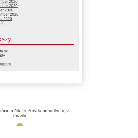
mber 2020
mber 2020
ber 2020
ember 2020
st 2020
020
kazy
da.sk
pty
rogram
likáciu a čítajte Pravdu pohodlne aj v
mobile