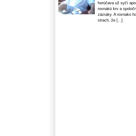
horúčava už syčí apo
rovnakú krv a spoloč
zázraky. A rovnako h
strach, že [...]