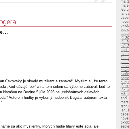
máj 
mare
febr
janu
dece
logera
nove
októ
sept
 . .
augu
júl 2
jún 
máj 
apríl
mare
febr
janu
dece
nove
októ
sept
n Čekovský je skvelý muzikant a zabávač. Myslím si, že tento
augu
júl 2
hesla „Keď dávajú, ber“ a na tom celom sa výborne zabával, keď to
jún 
u Natašou na Devíne 5.júla 2026 na „celoštátnych oslavách
máj 
toda.“ Autorom hudby je výborný hudobník Bugala, autorom textu
apríl
mare
.]
febr
janu
dece
nove
októ
e sa ako myšlienky, ktorých hadie hlavy ešte spia, ale
sept