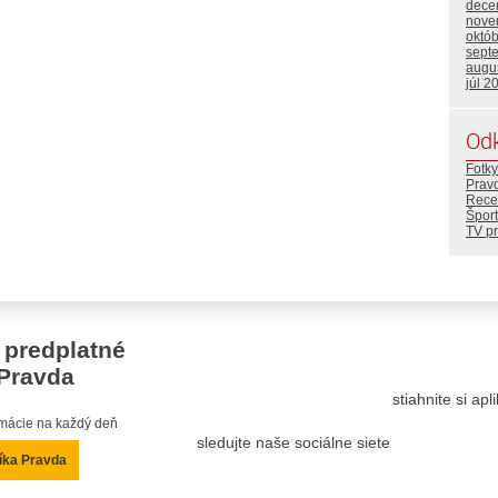
dece
nove
októ
sept
augu
júl 2
Od
Fotky
Prav
Rece
Šport
TV p
 predplatné
Pravda
stiahnite si ap
ormácie na každý deň
sledujte naše sociálne siete
íka Pravda