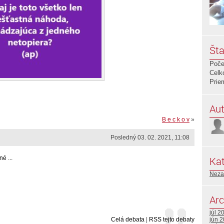
Šta
Poče
Celk
Prie
Aut
B e c k o v
»
Posledný 03. 02. 2021, 11:08
é ...
Kat
Neza
Arc
júl 2
Celá debata
|
RSS tejto debaty
jún 