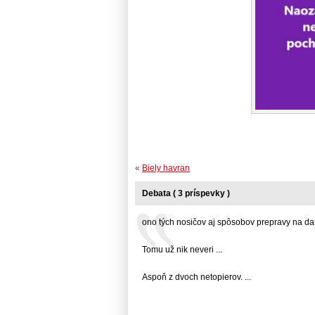
«
Biely havran
Debata ( 3 príspevky )
ono tých nosičov aj spôsobov prepravy na dan
Tomu už nik neveri ...
Aspoň z dvoch netopierov. ...