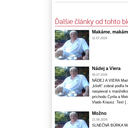
Ďalšie články od tohto b
Makáme, makáme.
11.07.2026
Nádej a Viera
06.07.2026
NÁDEJ A VIERA Maria
„kšeft“ zobral podľa 
naspieval s manželko
príchodu Cyrila a Me
Vlado Krausz. Text [..
Možno
21.06.2026
SLNEČNÁ BÚRKA Míňam