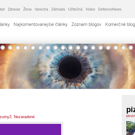
tail
Zdravie
Žena
Varecha
Záhrada
Užitočná
Video
DefenceNews
lánky
Najkomentovanejšie články
Zoznam blogov
Komerčné blog
pi
pizur
izurny2
,
Nezaradené