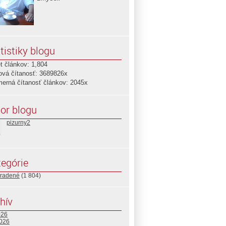
tistiky blogu
t článkov: 1,804
ová čítanosť: 3689826x
merná čítanosť článkov: 2045x
or blogu
pizurny2
egórie
radené
(1 804)
hív
026
2026