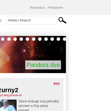
Registrácia
Prihlásenie
y
Pandora dva
RSS
zurny2
ny2.blog.pravda.sk
Slová strácajú svoj pôvodný
význam a činy pravý
zmysel.