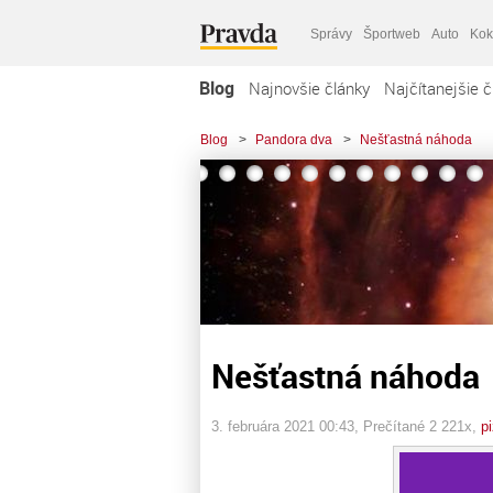
Správy
Športweb
Auto
Kok
Blog
Najnovšie články
Najčítanejšie č
Blog
>
Pandora dva
>
Nešťastná náhoda
Nešťastná náhoda
3. februára 2021 00:43
, Prečítané 2 221x,
p