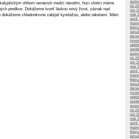
augu
kalyptickým ohňom nenávisti medzi národmi, hoci všetci máme
júl 2
ných predkov. Dokážeme tvoriť láskou nový život, zázrak nad
jún 
o dokážeme chladnokrvne zabíjať kyretážou, alebo raketami. Mám
máj 
apríl
mare
febr
janu
dece
nove
októ
sept
augu
júl 2
jún 
máj 
apríl
mare
febr
janu
dece
nove
októ
sept
augu
júl 2
jún 
máj 
apríl
mare
febr
janu