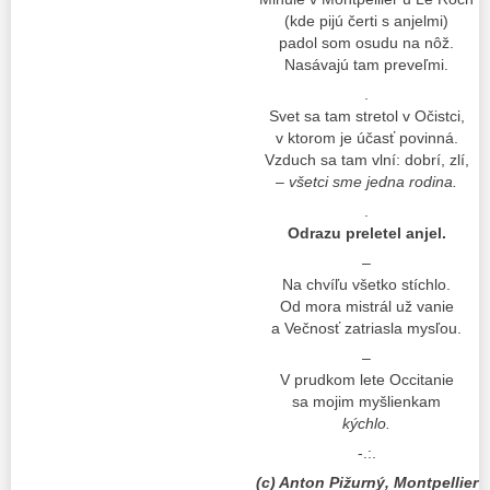
(kde pijú čerti s anjelmi)
padol som osudu na nôž.
Nasávajú tam preveľmi.
.
Svet sa tam stretol v Očistci,
v ktorom je účasť povinná.
Vzduch sa tam vlní: dobrí, zlí,
– všetci sme jedna rodina.
.
Odrazu preletel anjel.
–
Na chvíľu všetko stíchlo.
Od mora mistrál už vanie
a Večnosť zatriasla mysľou.
–
V prudkom lete Occitanie
sa mojim myšlienkam
kýchlo.
-.:.
(c) Anton Pižurný, Montpellier