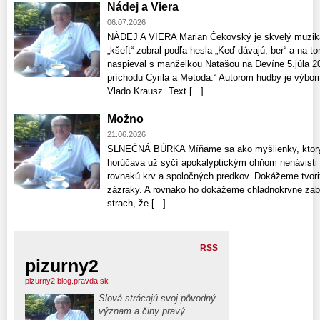
Nádej a Viera
06.07.2026
NÁDEJ A VIERA Marian Čekovský je skvelý muzikan
„kšeft“ zobral podľa hesla „Keď dávajú, ber“ a na 
naspieval s manželkou Natašou na Devíne 5.júla 2
príchodu Cyrila a Metoda.“ Autorom hudby je výbor
Vlado Krausz. Text [...]
Možno
21.06.2026
SLNEČNÁ BÚRKA Míňame sa ako myšlienky, ktorých
horúčava už syčí apokalyptickým ohňom nenávisti
rovnakú krv a spoločných predkov. Dokážeme tvoriť
zázraky. A rovnako ho dokážeme chladnokrvne zabí
strach, že [...]
RSS
pizurny2
pizurny2.blog.pravda.sk
Slová strácajú svoj pôvodný
význam a činy pravý