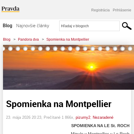
Registrácia
Prihlásenie
Blog
Najnovšie články
Najčítanejšie články
Blog
>
Pandora dva
>
Spomienka na Montpellier
Najkomentovanejšie články
Zoznam blogov
Komerčné blogy
Spomienka na Montpellier
23. mája 2026 20:23
, Prečítané 1 866x,
pizurny2
,
Nezaradené
SPOMIENKA NA LE St. ROCH
Minule v Montpellier u Le Roch