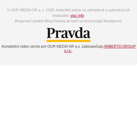
© OUR MEDIA SR a. s. 2026. Autorské práva sú vyhradené a vykonáva ich
vydavateľ,
viac info
.
Blogovací systém Blog.Pravda.sk beží na technológií Wordpress.
Kompletný video servis pre OUR MEDIA SR a.s. zabezpečuje
ARBERTO GROUP
s.r.o.
.