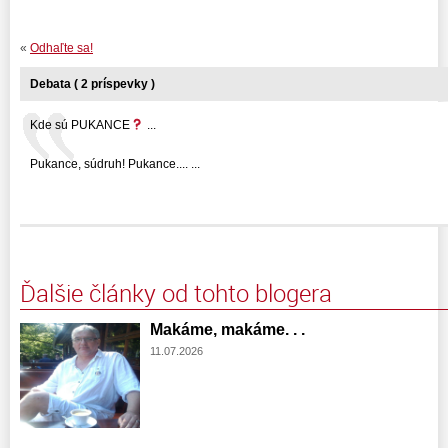
«
Odhaľte sa!
Debata ( 2 príspevky )
Kde sú PUKANCE
...
Pukance, súdruh! Pukance.... ...
Ďalšie články od tohto blogera
Makáme, makáme. . .
11.07.2026