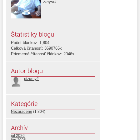
zmysel.
Štatistiky blogu
Počet článkov: 1,804
Celková čítanosť: 3690765x
Priemerná čítanosť článkov: 2046x
Autor blogu
pizurny2
Kategórie
Nezaradené
(1 804)
Archív
júl 2026
jún 2026