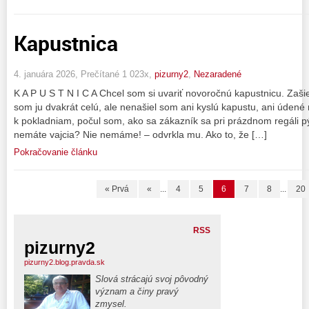
Kapustnica
4. januára 2026, Prečítané 1 023x,
pizurny2
,
Nezaradené
K A P U S T N I C A Chcel som si uvariť novoročnú kapustnicu. Zašiel
som ju dvakrát celú, ale nenašiel som ani kyslú kapustu, ani úde
k pokladniam, počul som, ako sa zákazník sa pri prázdnom regáli p
nemáte vajcia? Nie nemáme! – odvrkla mu. Ako to, že […]
Pokračovanie článku
« Prvá
«
...
4
5
6
7
8
...
20
RSS
pizurny2
pizurny2.blog.pravda.sk
Slová strácajú svoj pôvodný
význam a činy pravý
zmysel.