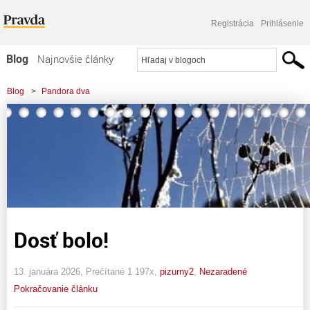
Registrácia
Prihlásenie
Blog
Najnovšie články
Najčítanejšie články
Blog
>
Pandora dva
Najkomentovanejšie články
Zoznam blogov
Komerčné blogy
Dosť bolo!
13. januára 2026, Prečítané 1 197x,
pizurny2
,
Nezaradené
Pokračovanie článku