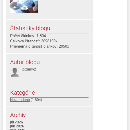
Štatistiky blogu
Počet článkov: 1,804
Celková čítanosť: 3698155x
Priemerná čítanosť článkov: 2050x
Autor blogu
pizurny2
Kategórie
Nezaradené
(1 804)
Archív
júl 2026
jún 2026