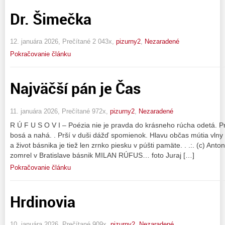
Dr. Šimečka
12. januára 2026, Prečítané 2 043x,
pizurny2
,
Nezaradené
Pokračovanie článku
Najväčší pán je Čas
11. januára 2026, Prečítané 972x,
pizurny2
,
Nezaradené
R Ú F U S O V I – Poézia nie je pravda do krásneho rúcha odetá. Pr
bosá a nahá. . Prší v duši dážď spomienok. Hlavu občas mútia vlny 
a život básnika je tiež len zrnko piesku v púšti pamäte. . .:. (c) An
zomrel v Bratislave básnik MILAN RÚFUS… foto Juraj […]
Pokračovanie článku
Hrdinovia
10. januára 2026, Prečítané 909x,
pizurny2
,
Nezaradené