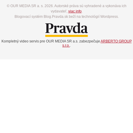
© OUR MEDIA SR a. s. 2026. Autorské práva sú vyhradené a vykonáva ich
vydavateľ,
viac info
.
Blogovací systém Blog.Pravda.sk beží na technológií Wordpress.
Kompletný video servis pre OUR MEDIA SR a.s. zabezpečuje
ARBERTO GROUP
s.r.o.
.