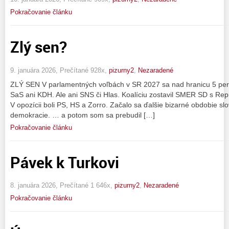
Pokračovanie článku
Zlý sen?
9. januára 2026, Prečítané 928x,
pizurny2
,
Nezaradené
ZLÝ SEN V parlamentných voľbách v SR 2027 sa nad hranicu 5 perce
SaS ani KDH. Ale ani SNS či Hlas. Koalíciu zostavil SMER SD s Rep
V opozícii boli PS, HS a Zorro. Začalo sa ďalšie bizarné obdobie sl
demokracie. … a potom som sa prebudil […]
Pokračovanie článku
Pávek k Turkovi
8. januára 2026, Prečítané 1 646x,
pizurny2
,
Nezaradené
Pokračovanie článku