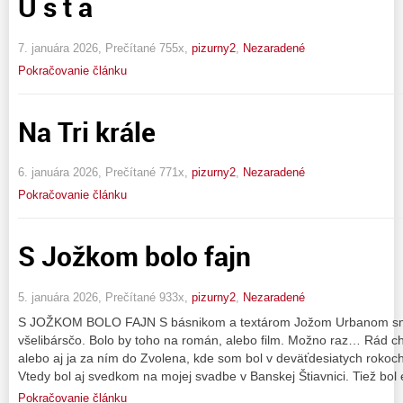
Ú s t a
7. januára 2026, Prečítané 755x,
pizurny2
,
Nezaradené
Pokračovanie článku
Na Tri krále
6. januára 2026, Prečítané 771x,
pizurny2
,
Nezaradené
Pokračovanie článku
S Jožkom bolo fajn
5. januára 2026, Prečítané 933x,
pizurny2
,
Nezaradené
S JOŽKOM BOLO FAJN S básnikom a textárom Jožom Urbanom sme 
všelibársčo. Bolo by toho na román, alebo film. Možno raz… Rád c
alebo aj ja za ním do Zvolena, kde som bol v deväťdesiatych roko
Vtedy bol aj svedkom na mojej svadbe v Banskej Štiavnici. Tiež bol
Pokračovanie článku