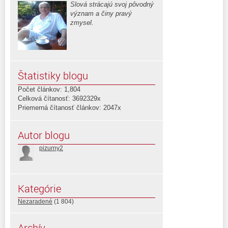
Slová strácajú svoj pôvodný
význam a činy pravý
zmysel.
Štatistiky blogu
Počet článkov: 1,804
Celková čítanosť: 3692329x
Priemerná čítanosť článkov: 2047x
Autor blogu
pizurny2
Kategórie
Nezaradené
(1 804)
Archív