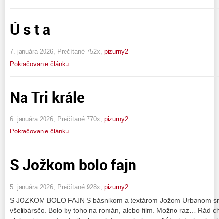
Ú s t a
7. januára 2026, Prečítané 752x,
pizurny2
Pokračovanie článku
Na Tri krále
6. januára 2026, Prečítané 770x,
pizurny2
Pokračovanie článku
S Jožkom bolo fajn
5. januára 2026, Prečítané 928x,
pizurny2
S JOŽKOM BOLO FAJN S básnikom a textárom Jožom Urbanom sme 
všelibársčo. Bolo by toho na román, alebo film. Možno raz… Rád c