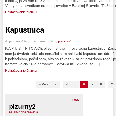
alebo aj ja za ním do Zvolena, kde som bol v deväťdesiatych roko
Vtedy bol aj svedkom na mojej svadbe v Banskej Štiavnici. Tiež bol
Pokračovanie článku
Kapustnica
4. januára 2026, Prečítané 1 020x,
pizurny2
K A P U S T N I C A Chcel som si uvariť novoročnú kapustnicu. Zašiel
som ju dvakrát celú, ale nenašiel som ani kyslú kapustu, ani úde
k pokladniam, počul som, ako sa zákazník sa pri prázdnom regáli p
nemáte vajcia? Nie nemáme! – odvrkla mu. Ako to, že […]
Pokračovanie článku
« Prvá
«
...
4
5
6
7
8
...
20
RSS
pizurny2
pizurny2.blog.pravda.sk