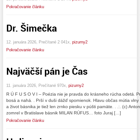
Pokračovanie článku
Dr. Šimečka
12. januára 2026, Prečítané 2 041x,
pizurny2
Pokračovanie článku
Najväčší pán je Čas
11. januára 2026, Prečítané 970x,
pizurny2
R Ú F U S O V I – Poézia nie je pravda do krásneho rúcha odetá. Pr
bosá a nahá. . Prší v duši dážď spomienok. Hlavu občas mútia vlny 
a život básnika je tiež len zrnko piesku v púšti pamäte. . .:. (c) An
zomrel v Bratislave básnik MILAN RÚFUS… foto Juraj […]
Pokračovanie článku