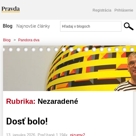
Registrácia
Prihlásenie
Blog
Najnovšie články
Najčítanejšie články
Blog
>
Pandora dva
Najkomentovanejšie články
Zoznam blogov
Komerčné blogy
Rubrika:
Nezaradené
Dosť bolo!
13. januára 2026, Prečítané 1 194x,
pizurny2