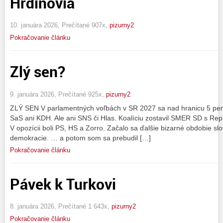
Hrdinovia
10. januára 2026, Prečítané 907x,
pizurny2
Pokračovanie článku
Zlý sen?
9. januára 2026, Prečítané 925x,
pizurny2
ZLÝ SEN V parlamentných voľbách v SR 2027 sa nad hranicu 5 perce
SaS ani KDH. Ale ani SNS či Hlas. Koalíciu zostavil SMER SD s Rep
V opozícii boli PS, HS a Zorro. Začalo sa ďalšie bizarné obdobie sl
demokracie. … a potom som sa prebudil […]
Pokračovanie článku
Pávek k Turkovi
8. januára 2026, Prečítané 1 643x,
pizurny2
Pokračovanie článku