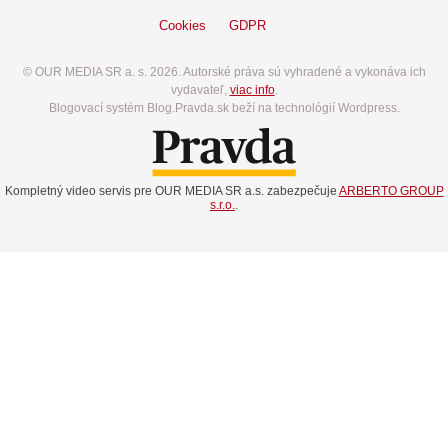
Cookies
GDPR
© OUR MEDIA SR a. s. 2026. Autorské práva sú vyhradené a vykonáva ich
vydavateľ,
viac info
.
Blogovací systém Blog.Pravda.sk beží na technológií Wordpress.
Kompletný video servis pre OUR MEDIA SR a.s. zabezpečuje
ARBERTO GROUP
s.r.o.
.