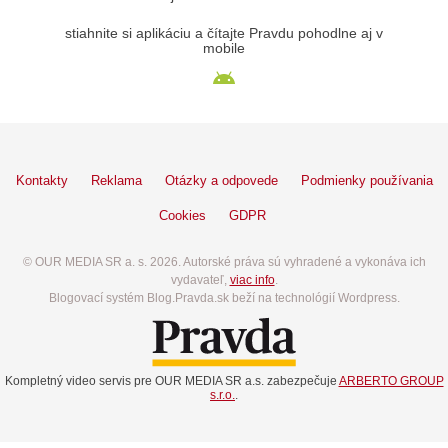
stiahnite si aplikáciu a čítajte Pravdu pohodlne aj v
mobile
Kontakty
Reklama
Otázky a odpovede
Podmienky používania
Cookies
GDPR
© OUR MEDIA SR a. s. 2026. Autorské práva sú vyhradené a vykonáva ich
vydavateľ,
viac info
.
Blogovací systém Blog.Pravda.sk beží na technológií Wordpress.
Kompletný video servis pre OUR MEDIA SR a.s. zabezpečuje
ARBERTO GROUP
s.r.o.
.