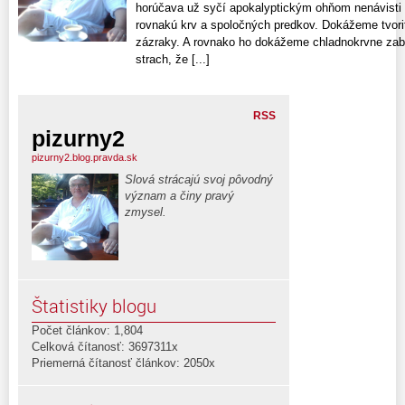
horúčava už syčí apokalyptickým ohňom nenávisti
rovnakú krv a spoločných predkov. Dokážeme tvoriť
zázraky. A rovnako ho dokážeme chladnokrvne zabí
strach, že [...]
RSS
pizurny2
pizurny2.blog.pravda.sk
Slová strácajú svoj pôvodný
význam a činy pravý
zmysel.
Štatistiky blogu
Počet článkov: 1,804
Celková čítanosť: 3697311x
Priemerná čítanosť článkov: 2050x