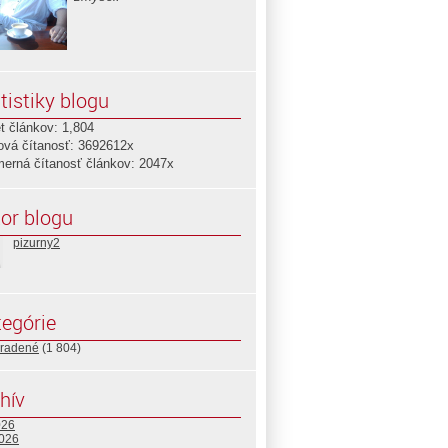
tistiky blogu
t článkov: 1,804
ová čítanosť: 3692612x
merná čítanosť článkov: 2047x
or blogu
pizurny2
egórie
radené
(1 804)
hív
026
2026