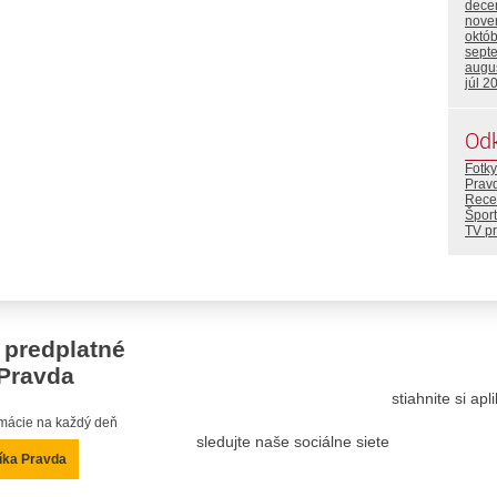
dece
nove
októ
sept
augu
júl 2
Od
Fotky
Prav
Rece
Šport
TV p
 predplatné
Pravda
stiahnite si ap
ormácie na každý deň
sledujte naše sociálne siete
íka Pravda