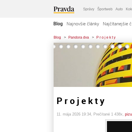
Správy
Športweb
Auto
Kok
Blog
Najnovšie články
Najčítanejšie č
Blog
>
Pandora dva
>
P r o j e k t y
P r o j e k t y
11. mája 2026 19:34
, Prečítané 1 438x,
piz