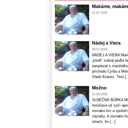
Makáme, makáme.
11.07.2026
Nádej a Viera
06.07.2026
NÁDEJ A VIERA Maria
„kšeft“ zobral podľa 
naspieval s manželko
príchodu Cyrila a Me
Vlado Krausz. Text [..
Možno
21.06.2026
SLNEČNÁ BÚRKA Míňam
horúčava už syčí apo
rovnakú krv a spoloč
zázraky. A rovnako h
strach, že [...]