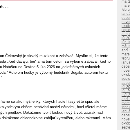
máj 
mare
 . .
febr
janu
dece
nove
októ
sept
augu
júl 2
jún 
máj 
apríl
mare
n Čekovský je skvelý muzikant a zabávač. Myslím si, že tento
febr
hesla „Keď dávajú, ber“ a na tom celom sa výborne zabával, keď to
janu
dece
u Natašou na Devíne 5.júla 2026 na „celoštátnych oslavách
nove
toda.“ Autorom hudby je výborný hudobník Bugala, autorom textu
októ
.]
sept
augu
júl 2
jún 
máj 
apríl
e sa ako myšlienky, ktorých hadie hlavy ešte spia, ale
mare
kalyptickým ohňom nenávisti medzi národmi, hoci všetci máme
febr
janu
ných predkov. Dokážeme tvoriť láskou nový život, zázrak nad
dece
o dokážeme chladnokrvne zabíjať kyretážou, alebo raketami. Mám
nove
októ
sept