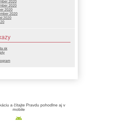
mber 2020
mber 2020
ber 2020
ember 2020
st 2020
020
kazy
da.sk
pty
rogram
likáciu a čítajte Pravdu pohodlne aj v
mobile