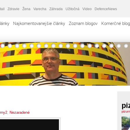
tail
Zdravie
Žena
Varecha
Záhrada
Užitočná
Video
DefenceNews
lánky
Najkomentovanejšie články
Zoznam blogov
Komerčné blog
pi
pizur
urny2
,
Nezaradené