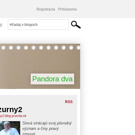
Registrácia
Prihlásenie
y
Pandora dva
RSS
zurny2
ny2.blog.pravda.sk
Slová strácajú svoj pôvodný
význam a činy pravý
zmysel.