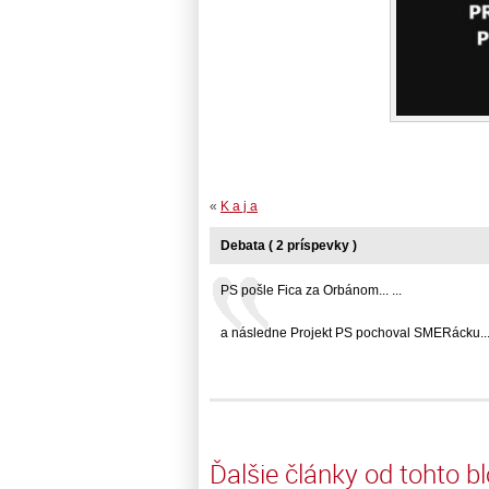
«
K a j a
Debata ( 2 príspevky )
PS pošle Fica za Orbánom... ...
a následne Projekt PS pochoval SMERácku... 
Ďalšie články od tohto b