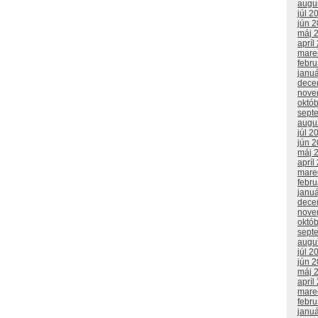
augu
júl 2
jún 
máj 
apríl
mare
febr
janu
dece
nove
októ
sept
augu
júl 2
jún 
máj 
apríl
mare
febr
janu
dece
nove
októ
sept
augu
júl 2
jún 
máj 
apríl
mare
febr
janu