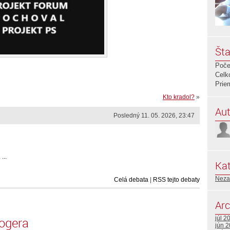
Šta
Poče
Celk
Prie
Kto kradol?
»
Aut
Posledný 11. 05. 2026, 23:47
...
Kat
Neza
Celá debata
|
RSS tejto debaty
Arc
logera
júl 2
jún 