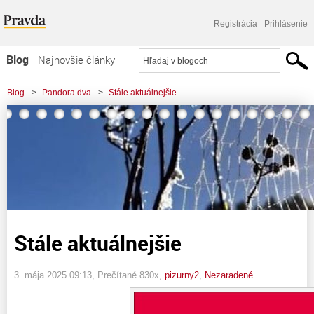
Registrácia
Prihlásenie
Blog
Najnovšie články
Najčítanejšie články
Blog
>
Pandora dva
>
Stále aktuálnejšie
Najkomentovanejšie články
Zoznam blogov
Komerčné blogy
Stále aktuálnejšie
3. mája 2025 09:13
, Prečítané 830x,
pizurny2
,
Nezaradené