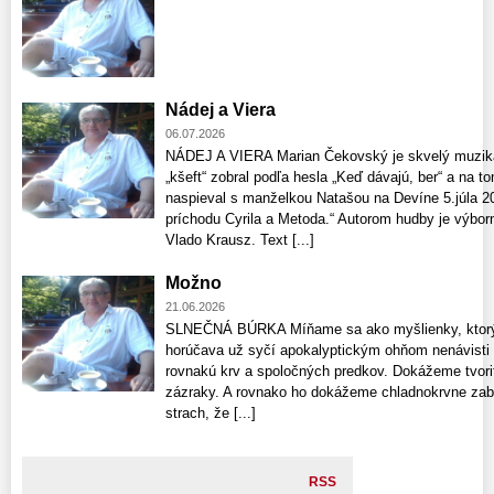
Nádej a Viera
06.07.2026
NÁDEJ A VIERA Marian Čekovský je skvelý muzikan
„kšeft“ zobral podľa hesla „Keď dávajú, ber“ a na 
naspieval s manželkou Natašou na Devíne 5.júla 2
príchodu Cyrila a Metoda.“ Autorom hudby je výbor
Vlado Krausz. Text [...]
Možno
21.06.2026
SLNEČNÁ BÚRKA Míňame sa ako myšlienky, ktorých
horúčava už syčí apokalyptickým ohňom nenávisti
rovnakú krv a spoločných predkov. Dokážeme tvoriť
zázraky. A rovnako ho dokážeme chladnokrvne zabí
strach, že [...]
RSS