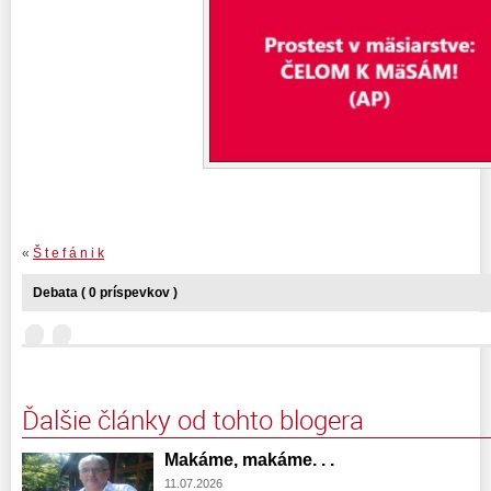
«
Š t e f á n i k
Debata ( 0 príspevkov )
Ďalšie články od tohto blogera
Makáme, makáme. . .
11.07.2026