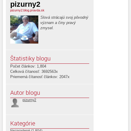
pizurny2
pizurny2.blog.pravda.sk
Slová strácajú svoj pôvodný
význam a činy pravý
zmysel.
Štatistiky blogu
Počet článkov: 1,804
Celková čítanosť: 3692563x
Priemerná čítanosť článkov: 2047x
Autor blogu
pizurny2
Kategórie
Nezaradené
(1 804)