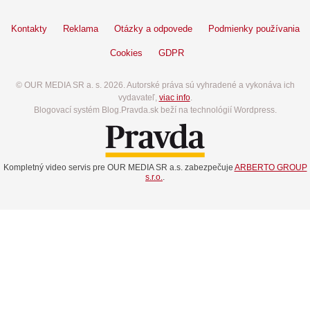
Kontakty
Reklama
Otázky a odpovede
Podmienky používania
Cookies
GDPR
© OUR MEDIA SR a. s. 2026. Autorské práva sú vyhradené a vykonáva ich
vydavateľ,
viac info
.
Blogovací systém Blog.Pravda.sk beží na technológií Wordpress.
Kompletný video servis pre OUR MEDIA SR a.s. zabezpečuje
ARBERTO GROUP
s.r.o.
.