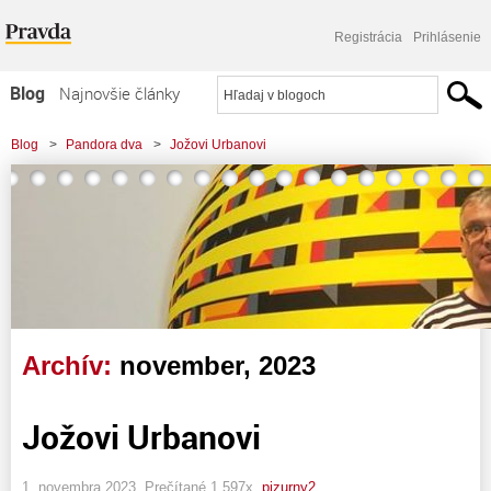
Registrácia
Prihlásenie
Blog
Najnovšie články
Najčítanejšie články
Blog
>
Pandora dva
>
Jožovi Urbanovi
Najkomentovanejšie články
Zoznam blogov
Komerčné blogy
Archív:
november, 2023
Jožovi Urbanovi
1. novembra 2023, Prečítané 1 597x,
pizurny2