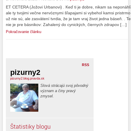
ET CETERA (Jožovi Urbanovi) . Keď ti je dobre, nikam sa neponáhľaj,
ale ty tvojimi večne nervóznymi šľapajami si vybehol kamsi pristrm
už nie sú, ale zasvätení tvrdia, že je tam vraj život jedna báseň. . T
nie je pre básnikov: Zahalený do cynických, čiernych zdrapov […]
Pokračovanie článku
RSS
pizurny2
pizurny2.blog.pravda.sk
Slová strácajú svoj pôvodný
význam a činy pravý
zmysel.
Štatistiky blogu