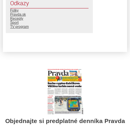
Odkazy
Fotky
Pravda.sk
Recepty
Šport
TV program
Objednajte si predplatné denníka Pravda