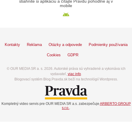
stiahnite si aplikáciu a čítajte Pravdu pohodlne aj v
mobile
Kontakty
Reklama
Otázky a odpovede
Podmienky používania
Cookies
GDPR
© OUR MEDIA SR a. s. 2026. Autorské práva sú vyhradené a vykonáva ich
vydavateľ,
viac info
.
Blogovací systém Blog.Pravda.sk beží na technológií Wordpress.
Kompletný video servis pre OUR MEDIA SR a.s. zabezpečuje
ARBERTO GROUP
s.r.o.
.