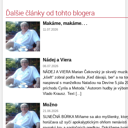
Ďalšie články od tohto blogera
Makáme, makáme. . .
11.07.2026
Nádej a Viera
06.07.2026
NÁDEJ A VIERA Marian Čekovský je skvelý muzikan
„kšeft“ zobral podľa hesla „Keď dávajú, ber“ a na 
naspieval s manželkou Natašou na Devíne 5.júla 2
príchodu Cyrila a Metoda.“ Autorom hudby je výbor
Vlado Krausz. Text [...]
Možno
21.06.2026
SLNEČNÁ BÚRKA Míňame sa ako myšlienky, ktorých
horúčava už syčí apokalyptickým ohňom nenávisti
rovnakú krv a spoločných predkov. Dokážeme tvoriť