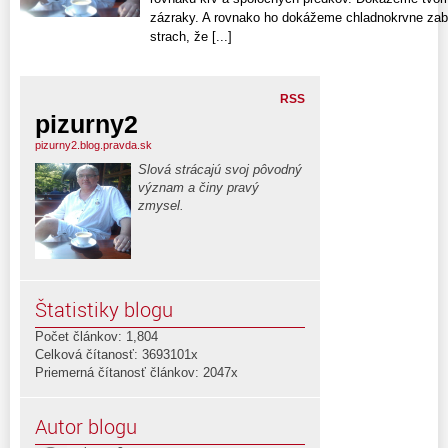
zázraky. A rovnako ho dokážeme chladnokrvne zabí
strach, že [...]
RSS
pizurny2
pizurny2.blog.pravda.sk
Slová strácajú svoj pôvodný
význam a činy pravý
zmysel.
Štatistiky blogu
Počet článkov: 1,804
Celková čítanosť: 3693101x
Priemerná čítanosť článkov: 2047x
Autor blogu