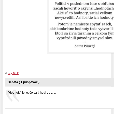
«
C y n i k
Debata ( 1 príspevok )
"Hodnoty" je to, čo sa ti hodí do... ...