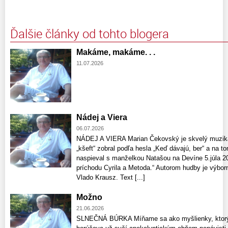
Ďalšie články od tohto blogera
Makáme, makáme. . .
11.07.2026
Nádej a Viera
06.07.2026
NÁDEJ A VIERA Marian Čekovský je skvelý muzikan
„kšeft“ zobral podľa hesla „Keď dávajú, ber“ a na 
naspieval s manželkou Natašou na Devíne 5.júla 2
príchodu Cyrila a Metoda.“ Autorom hudby je výbor
Vlado Krausz. Text [...]
Možno
21.06.2026
SLNEČNÁ BÚRKA Míňame sa ako myšlienky, ktorých