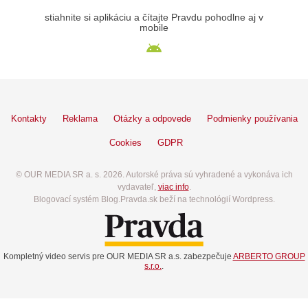
stiahnite si aplikáciu a čítajte Pravdu pohodlne aj v
mobile
Kontakty
Reklama
Otázky a odpovede
Podmienky používania
Cookies
GDPR
© OUR MEDIA SR a. s. 2026. Autorské práva sú vyhradené a vykonáva ich
vydavateľ,
viac info
.
Blogovací systém Blog.Pravda.sk beží na technológií Wordpress.
Kompletný video servis pre OUR MEDIA SR a.s. zabezpečuje
ARBERTO GROUP
s.r.o.
.