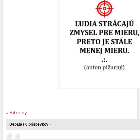
«
N á r o d y
Debata ( 0 príspevkov )