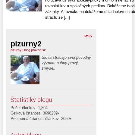
horúčava už syčí apokalyptickým ohňom nenávisti
rovnakú krv a spoločných predkov. Dokážeme tvoriť
zázraky. A rovnako ho dokážeme chladnokrvne zabí
strach, že [...]
RSS
pizurny2
pizurny2.blog.pravda.sk
Slová strácajú svoj pôvodný
význam a činy pravý
zmysel.
Štatistiky blogu
Počet článkov: 1,804
Celková čítanosť: 3698259x
Priemerná čítanosť článkov: 2050x
Autor blogu