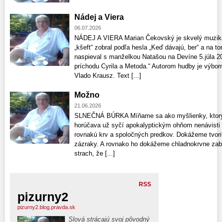
Nádej a Viera
06.07.2026
NÁDEJ A VIERA Marian Čekovský je skvelý muzikan
„kšeft“ zobral podľa hesla „Keď dávajú, ber“ a na 
naspieval s manželkou Natašou na Devíne 5.júla 2
príchodu Cyrila a Metoda.“ Autorom hudby je výbor
Vlado Krausz. Text [...]
Možno
21.06.2026
SLNEČNÁ BÚRKA Míňame sa ako myšlienky, ktorých
horúčava už syčí apokalyptickým ohňom nenávisti
rovnakú krv a spoločných predkov. Dokážeme tvoriť
zázraky. A rovnako ho dokážeme chladnokrvne zabí
strach, že [...]
RSS
pizurny2
pizurny2.blog.pravda.sk
Slová strácajú svoj pôvodný