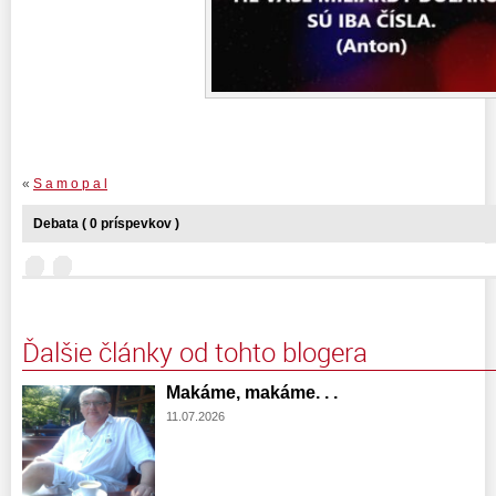
«
S a m o p a l
Debata ( 0 príspevkov )
Ďalšie články od tohto blogera
Makáme, makáme. . .
11.07.2026