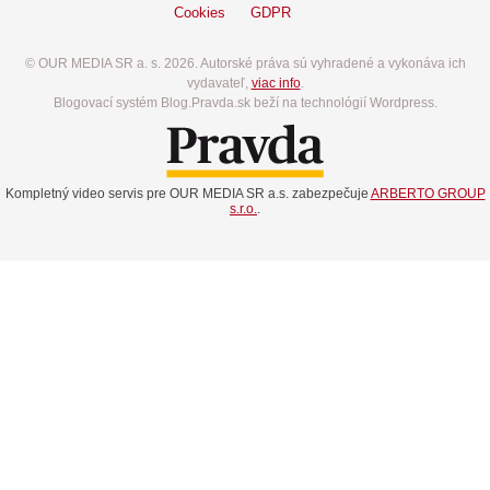
Cookies
GDPR
© OUR MEDIA SR a. s. 2026. Autorské práva sú vyhradené a vykonáva ich
vydavateľ,
viac info
.
Blogovací systém Blog.Pravda.sk beží na technológií Wordpress.
Kompletný video servis pre OUR MEDIA SR a.s. zabezpečuje
ARBERTO GROUP
s.r.o.
.