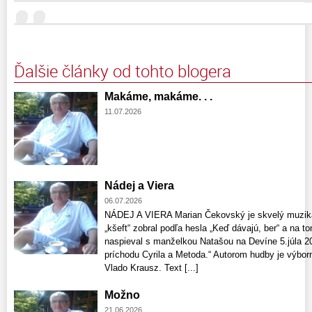
Ďalšie články od tohto blogera
Makáme, makáme. . .
11.07.2026
Nádej a Viera
06.07.2026
NÁDEJ A VIERA Marian Čekovský je skvelý muzikan
„kšeft“ zobral podľa hesla „Keď dávajú, ber“ a na 
naspieval s manželkou Natašou na Devíne 5.júla 2
príchodu Cyrila a Metoda.“ Autorom hudby je výbor
Vlado Krausz. Text [...]
Možno
21.06.2026