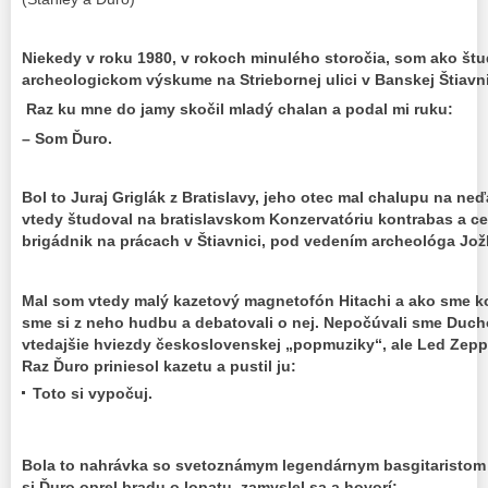
Niekedy v roku 1980, v rokoch minulého storočia, som ako štu
archeologickom výskume na Striebornej ulici v Banskej Štiavni
Raz ku mne do jamy skočil mladý chalan a podal mi ruku:
– Som Ďuro.
Bol to Juraj Griglák z Bratislavy, jeho otec mal chalupu na n
vtedy študoval na bratislavskom Konzervatóriu kontrabas a cez
brigádnik na prácach v Štiavnici, pod vedením archeológa Jož
Mal som vtedy malý kazetový magnetofón Hitachi a ako sme kop
sme si z neho hudbu a debatovali o nej. Nepočúvali sme Duch
vtedajšie hviezdy československej „popmuziky“, ale Led Zepp
Raz Ďuro priniesol kazetu a pustil ju:
Toto si vypočuj.
Bola to nahrávka so svetoznámym legendárnym basgitaristom 
si Ďuro oprel bradu o lopatu, zamyslel sa a hovorí: