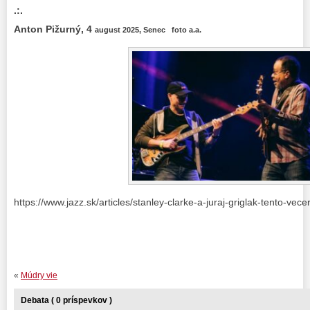
.:.
Anton Pižurný, 4
august 2025, Senec
foto a.a.
https://www.jazz.sk/articles/stanley-clarke-a-juraj-griglak-tento-vec
«
Múdry vie
Debata ( 0 príspevkov )