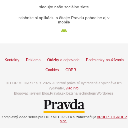
sledujte naše sociálne siete
stiahnite si aplikáciu a čítajte Pravdu pohodlne aj v
mobile
Kontakty
Reklama
Otázky a odpovede
Podmienky používania
Cookies
GDPR
© OUR MEDIA SR a. s. 2026. Autorské práva sú vyhradené a vykonáva ich
vydavateľ,
viac info
.
Blogovací systém Blog.Pravda.sk beží na technológií Wordpress.
Kompletný video servis pre OUR MEDIA SR a.s. zabezpečuje
ARBERTO GROUP
s.r.o.
.