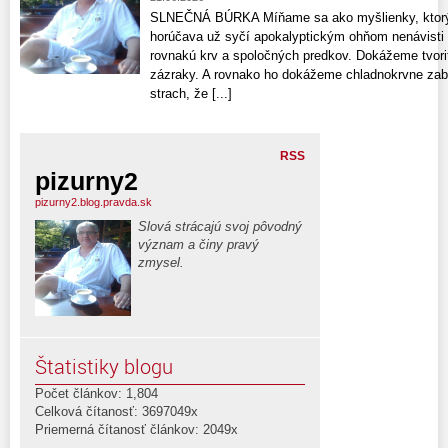
SLNEČNÁ BÚRKA Míňame sa ako myšlienky, ktorých
horúčava už syčí apokalyptickým ohňom nenávisti
rovnakú krv a spoločných predkov. Dokážeme tvoriť
zázraky. A rovnako ho dokážeme chladnokrvne zabí
strach, že [...]
RSS
pizurny2
pizurny2.blog.pravda.sk
Slová strácajú svoj pôvodný
význam a činy pravý
zmysel.
Štatistiky blogu
Počet článkov: 1,804
Celková čítanosť: 3697049x
Priemerná čítanosť článkov: 2049x