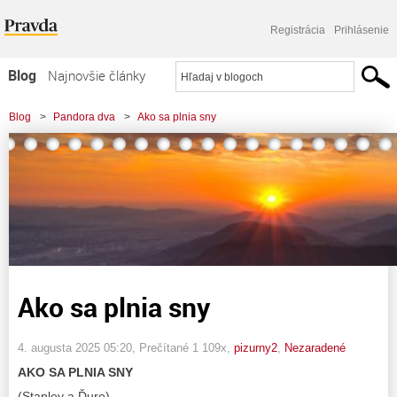
Registrácia
Prihlásenie
Blog
Najnovšie články
Najčítanejšie články
Blog
>
Pandora dva
>
Ako sa plnia sny
Najkomentovanejšie články
Zoznam blogov
Komerčné blogy
Ako sa plnia sny
4. augusta 2025 05:20
, Prečítané 1 109x,
pizurny2
,
Nezaradené
AKO SA PLNIA SNY
(Stanley a Ďuro)