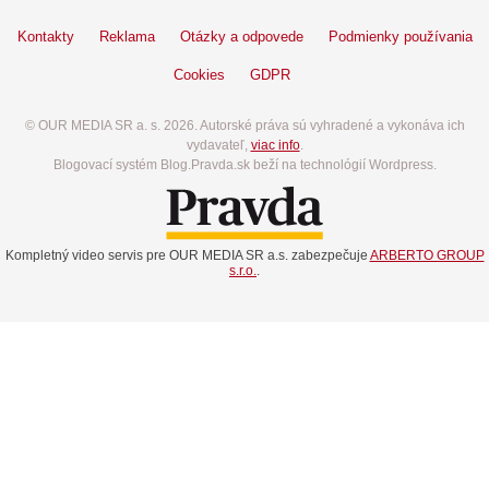
Kontakty
Reklama
Otázky a odpovede
Podmienky používania
Cookies
GDPR
© OUR MEDIA SR a. s. 2026. Autorské práva sú vyhradené a vykonáva ich
vydavateľ,
viac info
.
Blogovací systém Blog.Pravda.sk beží na technológií Wordpress.
Kompletný video servis pre OUR MEDIA SR a.s. zabezpečuje
ARBERTO GROUP
s.r.o.
.