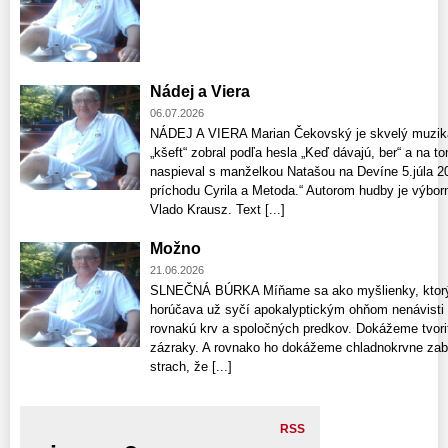
Nádej a Viera
06.07.2026
NÁDEJ A VIERA Marian Čekovský je skvelý muzikan
„kšeft“ zobral podľa hesla „Keď dávajú, ber“ a na 
naspieval s manželkou Natašou na Devíne 5.júla 2
príchodu Cyrila a Metoda.“ Autorom hudby je výbor
Vlado Krausz. Text [...]
Možno
21.06.2026
SLNEČNÁ BÚRKA Míňame sa ako myšlienky, ktorých
horúčava už syčí apokalyptickým ohňom nenávisti
rovnakú krv a spoločných predkov. Dokážeme tvoriť
zázraky. A rovnako ho dokážeme chladnokrvne zabí
strach, že [...]
RSS