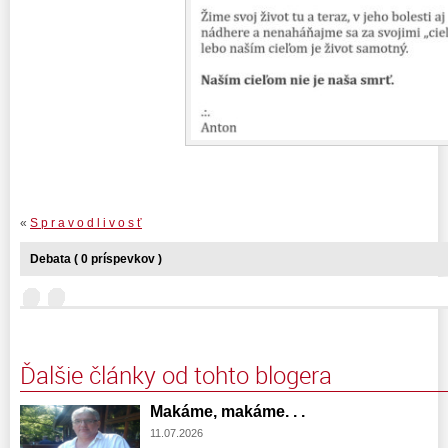
«
S p r a v o d l i v o s ť
Debata ( 0 príspevkov )
Ďalšie články od tohto blogera
Makáme, makáme. . .
11.07.2026