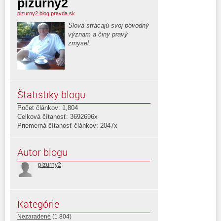
pizurny2
pizurny2.blog.pravda.sk
Slová strácajú svoj pôvodný
význam a činy pravý
zmysel.
Štatistiky blogu
Počet článkov: 1,804
Celková čítanosť: 3692696x
Priemerná čítanosť článkov: 2047x
Autor blogu
pizurny2
Kategórie
Nezaradené
(1 804)