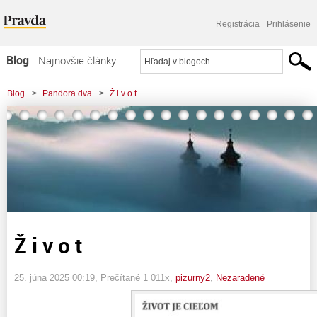
Registrácia
Prihlásenie
Blog
Najnovšie články
Najčítanejšie články
Blog
>
Pandora dva
>
Ž i v o t
Najkomentovanejšie články
Zoznam blogov
Komerčné blogy
Ž i v o t
25. júna 2025 00:19
, Prečítané 1 011x,
pizurny2
,
Nezaradené