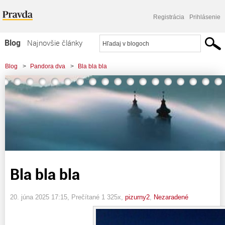
Registrácia
Prihlásenie
Blog
Najnovšie články
Najčítanejšie články
Blog
>
Pandora dva
>
Bla bla bla
Najkomentovanejšie články
Zoznam blogov
Komerčné blogy
Bla bla bla
20. júna 2025 17:15
, Prečítané 1 325x,
pizurny2
,
Nezaradené