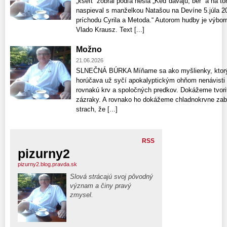
„kšeft“ zobral podľa hesla „Keď dávajú, ber“ a na 
naspieval s manželkou Natašou na Devíne 5.júla 2
príchodu Cyrila a Metoda.“ Autorom hudby je výbor
Vlado Krausz. Text [...]
Možno
21.06.2026
SLNEČNÁ BÚRKA Míňame sa ako myšlienky, ktorých
horúčava už syčí apokalyptickým ohňom nenávisti
rovnakú krv a spoločných predkov. Dokážeme tvoriť
zázraky. A rovnako ho dokážeme chladnokrvne zabí
strach, že [...]
RSS
pizurny2
pizurny2.blog.pravda.sk
Slová strácajú svoj pôvodný
význam a činy pravý
zmysel.