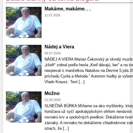
Makáme, makáme. . .
11.07.2026
Nádej a Viera
06.07.2026
NÁDEJ A VIERA Marian Čekovský je skvelý muzikan
„kšeft“ zobral podľa hesla „Keď dávajú, ber“ a na 
naspieval s manželkou Natašou na Devíne 5.júla 2
príchodu Cyrila a Metoda.“ Autorom hudby je výbor
Vlado Krausz. Text [...]
Možno
21.06.2026
SLNEČNÁ BÚRKA Míňame sa ako myšlienky, ktorých
horúčava už syčí apokalyptickým ohňom nenávisti
rovnakú krv a spoločných predkov. Dokážeme tvoriť
zázraky. A rovnako ho dokážeme chladnokrvne zabí
strach, že [...]