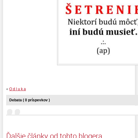
«
O d l u k a
Debata ( 0 príspevkov )
Ďalšie články od tohto blogera