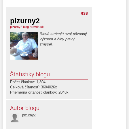
RSS
pizurny2
pizurny2.blog.pravda.sk
Slová strácajú svoj pôvodný
význam a činy pravý
zmysel.
Štatistiky blogu
Počet článkov: 1,804
Celková čítanosť: 3694026x
Priemerná čítanosť článkov: 2048x
Autor blogu
pizurny2