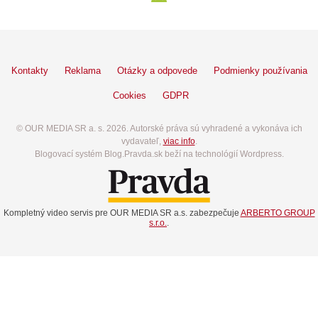
Kontakty
Reklama
Otázky a odpovede
Podmienky používania
Cookies
GDPR
© OUR MEDIA SR a. s. 2026. Autorské práva sú vyhradené a vykonáva ich
vydavateľ,
viac info
.
Blogovací systém Blog.Pravda.sk beží na technológií Wordpress.
Kompletný video servis pre OUR MEDIA SR a.s. zabezpečuje
ARBERTO GROUP
s.r.o.
.