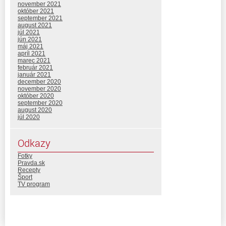
november 2021
október 2021
september 2021
august 2021
júl 2021
jún 2021
máj 2021
apríl 2021
marec 2021
február 2021
január 2021
december 2020
november 2020
október 2020
september 2020
august 2020
júl 2020
Odkazy
Fotky
Pravda.sk
Recepty
Šport
TV program